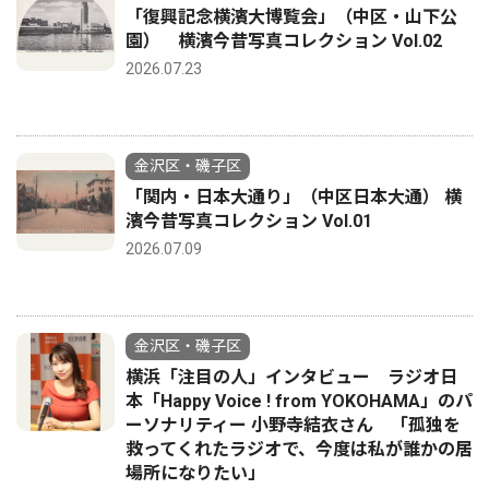
「復興記念横濱大博覧会」（中区・山下公
園） 横濱今昔写真コレクション Vol.02
2026.07.23
金沢区・磯子区
「関内・日本大通り」（中区日本大通） 横
濱今昔写真コレクション Vol.01
2026.07.09
金沢区・磯子区
横浜「注目の人」インタビュー ラジオ日
本「Happy Voice ! from YOKOHAMA」のパ
ーソナリティー 小野寺結衣さん 「孤独を
救ってくれたラジオで、今度は私が誰かの居
場所になりたい」