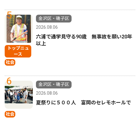
5
金沢区・磯子区
2026.08.06
六浦で通学見守る90歳 無事故を願い20年
以上
トップニュ
ース
社会
6
金沢区・磯子区
2026.08.06
夏祭りに５００人 富岡のセレモホールで
社会