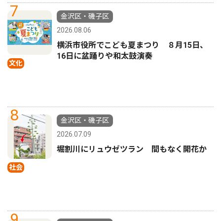
7
金沢区・磯子区
2026.08.06
横浜市役所でこども夏まつり ８月15日、
16日に盆踊りや和太鼓演奏
文化
8
金沢区・磯子区
2026.07.09
堀割川にリュウゼツラン 間もなく開花か
社会
9