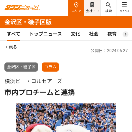
エリア
会社・IR
検索
Menu
金沢区・磯子区版
すべて
トップニュース
文化
社会
教育
ス
戻る
公開日：2024.06.27
金沢区・磯子区
コラム
横浜ビー・コルセアーズ
市内プロチームと連携