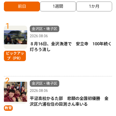
前日
1週間
1か月
1
金沢区・磯子区
2026.08.06
８月16日、金沢漁港で 安立寺 100年続く
灯ろう流し
ピックアッ
プ（PR）
2
金沢区・磯子区
2026.08.06
平沼高校かるた部 悲願の全国初優勝 金
沢区六浦在住の田渕さん率いる
教育