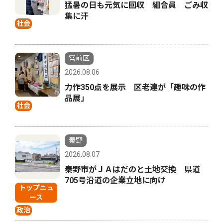
猛暑の日も元気に回収 組合員 ごみ収
集に汗
社会
宮前区
2026.08.06
力作350点を展示 区老連が「趣味の作
品展」
社会
秦野
2026.08.07
秦野市がＪＡはだのと土地交換 県道
705号沿道の企業立地に向け
トップニュ
ース
政治