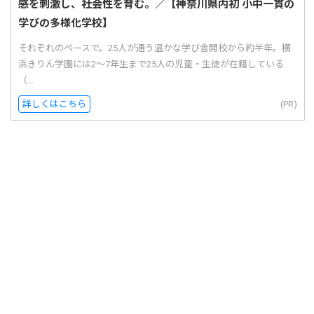
感を刺激し、社会性を育む。／【神奈川県内初 小中一貫の
学びの多様化学校】
それぞれのペースで。25人が通う温かな学び舎開校から約半年。横
浜きりん学園には2〜7年生まで25人の児童・生徒が在籍している
（...
詳しくはこちら
(PR)