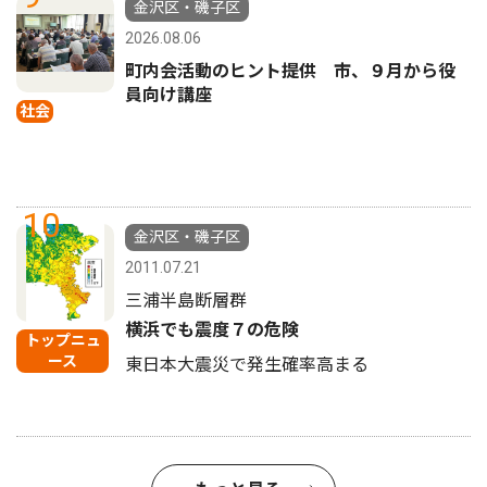
金沢区・磯子区
2026.08.06
町内会活動のヒント提供 市、９月から役
員向け講座
社会
10
金沢区・磯子区
2011.07.21
三浦半島断層群
横浜でも震度７の危険
トップニュ
ース
東日本大震災で発生確率高まる