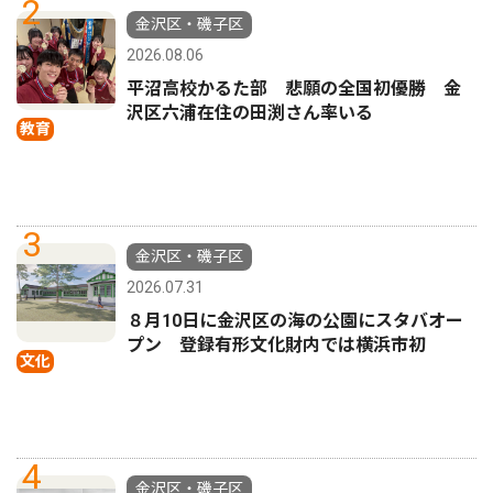
2
金沢区・磯子区
2026.08.06
平沼高校かるた部 悲願の全国初優勝 金
沢区六浦在住の田渕さん率いる
教育
3
金沢区・磯子区
2026.07.31
８月10日に金沢区の海の公園にスタバオー
プン 登録有形文化財内では横浜市初
文化
4
金沢区・磯子区