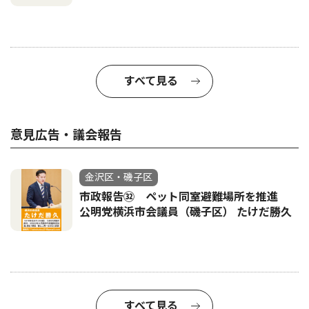
すべて見る
意見広告・議会報告
金沢区・磯子区
市政報告㉜ ペット同室避難場所を推進
公明党横浜市会議員（磯子区） たけだ勝久
すべて見る