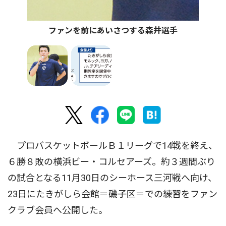
ファンを前にあいさつする森井選手
プロバスケットボールＢ１リーグで14戦を終え、
６勝８敗の横浜ビー・コルセアーズ。約３週間ぶり
の試合となる11月30日のシーホース三河戦へ向け、
23日にたきがしら会館＝磯子区＝での練習をファン
クラブ会員へ公開した。