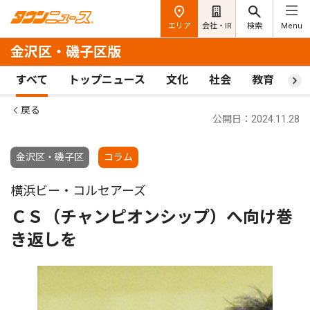
エリア
会社・IR
検索
Menu
金沢区・磯子区版
すべて
トップニュース
文化
社会
教育
ス
戻る
公開日：2024.11.28
金沢区・磯子区
コラム
横浜ビー・コルセアーズ
ＣＳ（チャンピオンシップ）へ向け巻
き返しを