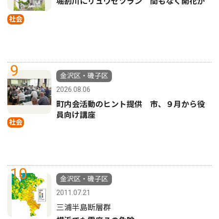
堀割川にリュウゼツラン 間もなく開花か
社会
9
金沢区・磯子区
2026.08.06
町内会活動のヒント提供 市、９月から役
員向け講座
社会
10
金沢区・磯子区
2011.07.21
三浦半島断層群