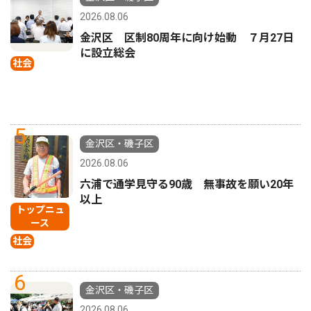
2026.08.06
金沢区 区制80周年に向け始動 ７月27日
に設立総会
社会
5
金沢区・磯子区
2026.08.06
六浦で通学見守る90歳 無事故を願い20年
以上
トップニュ
ース
社会
6
金沢区・磯子区
2026.08.06