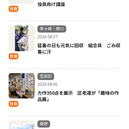
役員向け講座
社会
茅ヶ崎・寒川
2026.08.07
猛暑の日も元気に回収 組合員 ごみ収
集に汗
社会
宮前区
2026.08.06
力作350点を展示 区老連が「趣味の作
品展」
社会
秦野