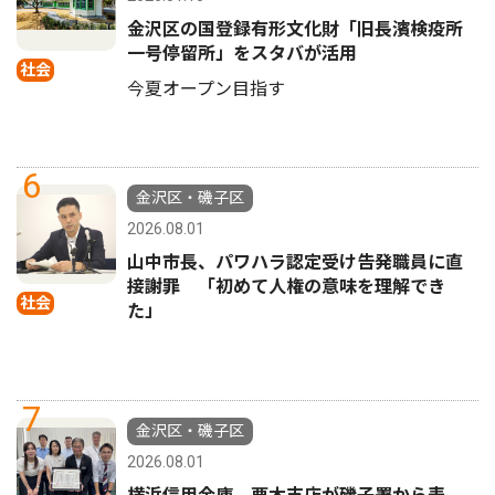
金沢区の国登録有形文化財「旧長濱検疫所
一号停留所」をスタバが活用
社会
今夏オープン目指す
6
金沢区・磯子区
2026.08.01
山中市長、パワハラ認定受け告発職員に直
接謝罪 「初めて人権の意味を理解でき
社会
た」
7
金沢区・磯子区
2026.08.01