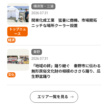
横須賀・三浦
2026.07.31
関東化成工業 猛暑に商機、市場開拓
ニッチな場所クーラー設置
トップニュ
ース
経済
秦野
2026.07.31
「地域の絆」踊り継ぐ 秦野市に伝わる
無形民俗文化財の相模のささら踊り、瓜
文化
生野盆踊り
エリア一覧を見る