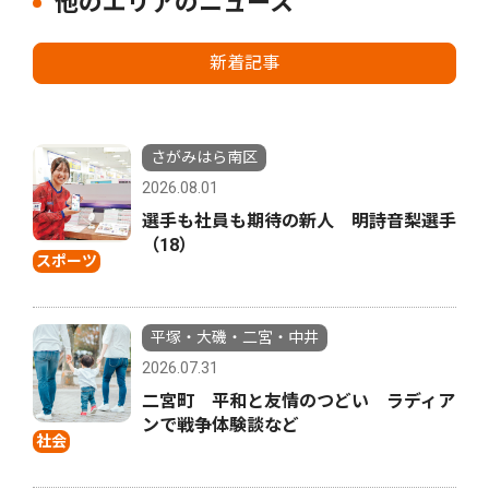
他のエリアのニュース
新着記事
さがみはら南区
2026.08.01
選手も社員も期待の新人 明詩音梨選手
（18）
スポーツ
平塚・大磯・二宮・中井
2026.07.31
二宮町 平和と友情のつどい ラディア
ンで戦争体験談など
社会