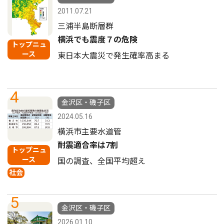
2011.07.21
三浦半島断層群
横浜でも震度７の危険
トップニュ
ース
東日本大震災で発生確率高まる
4
金沢区・磯子区
2024.05.16
横浜市主要水道管
耐震適合率は7割
トップニュ
ース
国の調査、全国平均超え
社会
5
金沢区・磯子区
2026.01.10