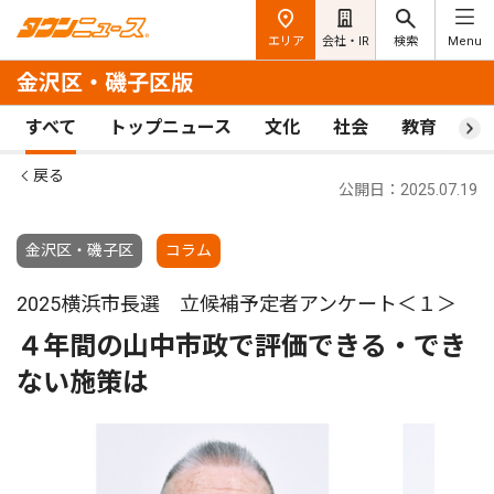
エリア
会社・IR
検索
Menu
金沢区・磯子区版
すべて
トップニュース
文化
社会
教育
ス
戻る
公開日：2025.07.19
金沢区・磯子区
コラム
2025横浜市長選 立候補予定者アンケート＜１＞
４年間の山中市政で評価できる・でき
ない施策は