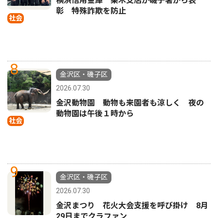
横浜信用金庫 栗木支店が磯子署から表
彰 特殊詐欺を防止
社会
8
金沢区・磯子区
2026.07.30
金沢動物園 動物も来園者も涼しく 夜の
動物園は午後１時から
社会
9
金沢区・磯子区
2026.07.30
金沢まつり 花火大会支援を呼び掛け 8月
29日までクラファン