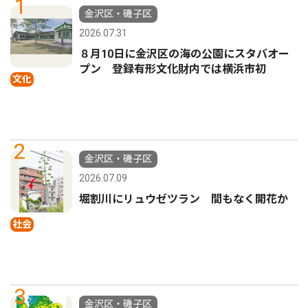
1
金沢区・磯子区
2026.07.31
８月10日に金沢区の海の公園にスタバオー
プン 登録有形文化財内では横浜市初
文化
2
金沢区・磯子区
2026.07.09
堀割川にリュウゼツラン 間もなく開花か
社会
3
金沢区・磯子区