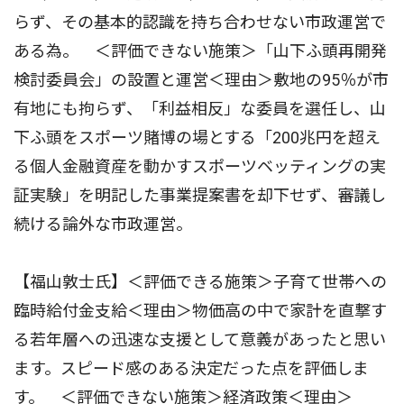
らず、その基本的認識を持ち合わせない市政運営で
ある為。 ＜評価できない施策＞「山下ふ頭再開発
検討委員会」の設置と運営＜理由＞敷地の95％が市
有地にも拘らず、「利益相反」な委員を選任し、山
下ふ頭をスポーツ賭博の場とする「200兆円を超え
る個人金融資産を動かすスポーツベッティングの実
証実験」を明記した事業提案書を却下せず、審議し
続ける論外な市政運営。
【福山敦士氏】＜評価できる施策＞子育て世帯への
臨時給付金支給＜理由＞物価高の中で家計を直撃す
る若年層への迅速な支援として意義があったと思い
ます。スピード感のある決定だった点を評価しま
す。 ＜評価できない施策＞経済政策＜理由＞