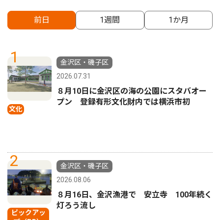
前日
1週間
1か月
1
金沢区・磯子区
2026.07.31
８月10日に金沢区の海の公園にスタバオー
プン 登録有形文化財内では横浜市初
文化
2
金沢区・磯子区
2026.08.06
８月16日、金沢漁港で 安立寺 100年続く
灯ろう流し
ピックアッ