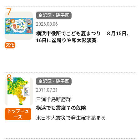
7
金沢区・磯子区
2026.08.06
横浜市役所でこども夏まつり ８月15日、
16日に盆踊りや和太鼓演奏
文化
8
金沢区・磯子区
2011.07.21
三浦半島断層群
横浜でも震度７の危険
トップニュ
ース
東日本大震災で発生確率高まる