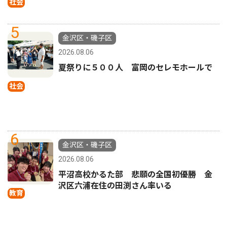
社会
5
金沢区・磯子区
2026.08.06
夏祭りに５００人 富岡のセレモホールで
社会
6
金沢区・磯子区
2026.08.06
平沼高校かるた部 悲願の全国初優勝 金
沢区六浦在住の田渕さん率いる
教育