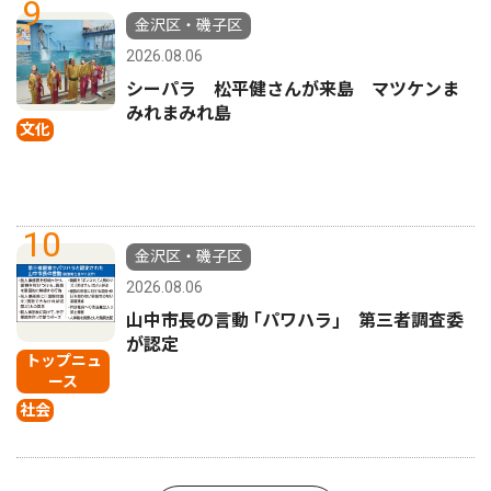
9
金沢区・磯子区
2026.08.06
シーパラ 松平健さんが来島 マツケンま
みれまみれ島
文化
10
金沢区・磯子区
2026.08.06
山中市長の言動 ｢パワハラ｣ 第三者調査委
が認定
トップニュ
ース
社会