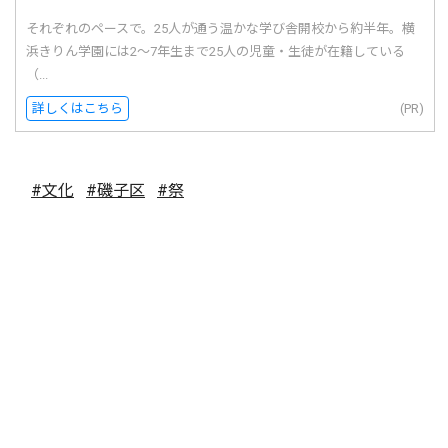
それぞれのペースで。25人が通う温かな学び舎開校から約半年。横
浜きりん学園には2〜7年生まで25人の児童・生徒が在籍している
（...
詳しくはこちら
(PR)
#文化
#磯子区
#祭