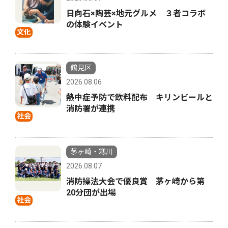
日向石×陶芸×地元グルメ ３者コラボ
の体験イベント
文化
鶴見区
2026.08.06
熱中症予防で飲料配布 キリンビールと
消防署が連携
社会
茅ヶ崎・寒川
2026.08.07
消防操法大会で優良賞 茅ヶ崎から第
20分団が出場
社会