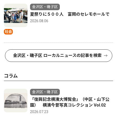
金沢区・磯子区
夏祭りに５００人 富岡のセレモホールで
2026.08.06
社会
金沢区・磯子区 ローカルニュースの記事を検索
コラム
金沢区・磯子区
「復興記念横濱大博覧会」（中区・山下公
園） 横濱今昔写真コレクション Vol.02
2026.07.23