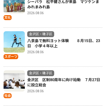
シーパラ 松平健さんが来島 マツケンま
みれまみれ島
2026.08.06
文化
金沢区・磯子区
八景島で無料ヨット体験 ８月15日、23
日 小学４年以上
2026.08.06
スポーツ
金沢区・磯子区
金沢区 区制80周年に向け始動 ７月27日
に設立総会
2026.08.06
社会