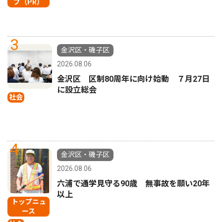
プ（PR）
3
金沢区・磯子区
2026.08.06
金沢区 区制80周年に向け始動 ７月27日
に設立総会
社会
4
金沢区・磯子区
2026.08.06
六浦で通学見守る90歳 無事故を願い20年
以上
トップニュ
ース