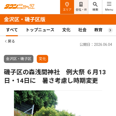
エリア
会社・IR
検索
Menu
金沢区・磯子区版
すべて
トップニュース
文化
社会
教育
ス
戻る
公開日：2026.06.04
金沢区・磯子区
文化
磯子区の森浅間神社 例大祭 ６月13
日・14日に 暑さ考慮し時期変更