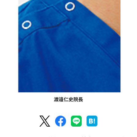
渡邉仁史院長