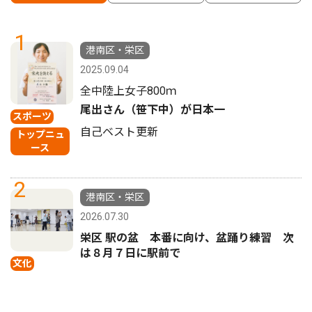
1
港南区・栄区
2025.09.04
全中陸上女子800ｍ
尾出さん（笹下中）が日本一
スポーツ
自己ベスト更新
トップニュ
ース
2
港南区・栄区
2026.07.30
栄区 駅の盆 本番に向け、盆踊り練習 次
は８月７日に駅前で
文化