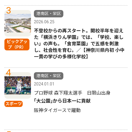
3
港南区・栄区
2026.06.25
不登校からの再スタート。開校半年を迎え
た「横浜きりん学園」では、「学校、楽し
ピックアッ
い」の声も。「食育菜園」で五感を刺激
プ（PR）
し、社会性を育む。／【神奈川県内初 小中
一貫の学びの多様化学校】
4
港南区・栄区
2024.01.01
プロ野球 森下翔太選手 日限山出身
｢大公園｣から日本一に貢献
スポーツ
阪神タイガースで躍動