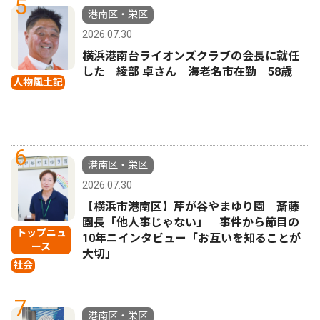
5
港南区・栄区
2026.07.30
横浜港南台ライオンズクラブの会長に就任
した 綾部 卓さん 海老名市在勤 58歳
人物風土記
6
港南区・栄区
2026.07.30
【横浜市港南区】芹が谷やまゆり園 斎藤
園長「他人事じゃない」 事件から節目の
トップニュ
10年ニインタビュー「お互いを知ることが
ース
大切」
社会
7
港南区・栄区