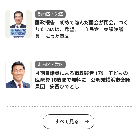
港南区・栄区
国政報告 初めて臨んだ国会が閉会。つく
りたいのは、希望。 自民党 衆議院議
員 にった章文
港南区・栄区
４期目議員による市政報告 179 子どもの
医療費 18歳まで無料に 公明党横浜市会議
員団 安西ひでとし
すべて見る