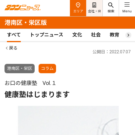
エリア
会社・IR
検索
Menu
港南区・栄区版
すべて
トップニュース
文化
社会
教育
ス
戻る
公開日：2022.07.07
港南区・栄区
コラム
お口の健康塾 Vol.１
健康塾はじまります