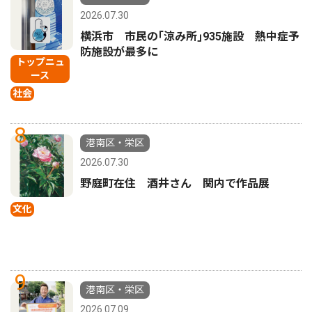
2026.07.30
横浜市 市民の｢涼み所｣935施設 熱中症予
防施設が最多に
トップニュ
ース
社会
8
港南区・栄区
2026.07.30
野庭町在住 酒井さん 関内で作品展
文化
9
港南区・栄区
2026.07.09