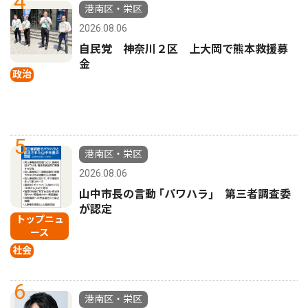
4
港南区・栄区
2026.08.06
自民党 神奈川２区 上大岡で熊本救援募
金
政治
5
港南区・栄区
2026.08.06
山中市長の言動 ｢パワハラ｣ 第三者調査委
が認定
トップニュ
ース
社会
6
港南区・栄区