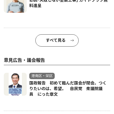
必読｢失敗しない塗装工事｣ ガイドブック無
料進呈
すべて見る
意見広告・議会報告
港南区・栄区
国政報告 初めて臨んだ国会が閉会。つく
りたいのは、希望。 自民党 衆議院議
員 にった章文