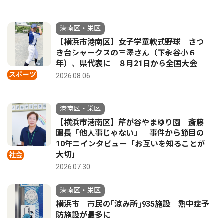
港南区・栄区
【横浜市港南区】女子学童軟式野球 さつ
き台シャークスの三澤さん（下永谷小６
年）、県代表に ８月21日から全国大会
スポーツ
2026.08.06
港南区・栄区
【横浜市港南区】芹が谷やまゆり園 斎藤
園長「他人事じゃない」 事件から節目の
10年ニインタビュー「お互いを知ることが
大切」
社会
2026.07.30
港南区・栄区
横浜市 市民の｢涼み所｣935施設 熱中症予
防施設が最多に