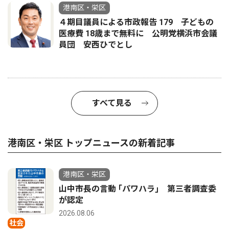
港南区・栄区
４期目議員による市政報告 179 子どもの
医療費 18歳まで無料に 公明党横浜市会議
員団 安西ひでとし
すべて見る
港南区・栄区 トップニュースの新着記事
港南区・栄区
山中市長の言動 ｢パワハラ｣ 第三者調査委
が認定
2026.08.06
社会