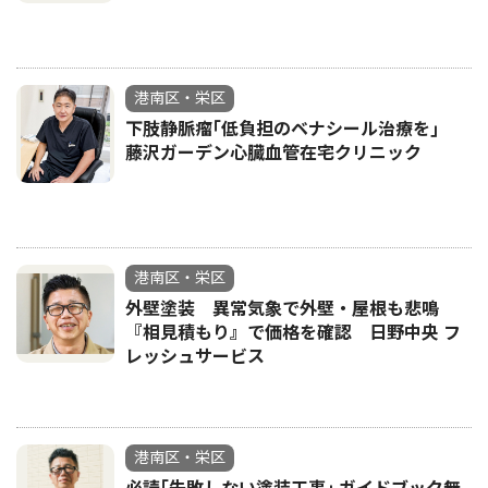
港南区・栄区
下肢静脈瘤｢低負担のベナシール治療を｣
藤沢ガーデン心臓血管在宅クリニック
港南区・栄区
外壁塗装 異常気象で外壁・屋根も悲鳴
『相見積もり』で価格を確認 日野中央 フ
レッシュサービス
港南区・栄区