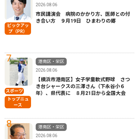
2026.08.06
市民講演会 病院のかかり方、医師との付
き合い方 ９月19日 ひまわりの郷
ピックアッ
プ（PR）
7
港南区・栄区
2026.08.06
【横浜市港南区】女子学童軟式野球 さつ
き台シャークスの三澤さん（下永谷小６
スポーツ
年）、県代表に ８月21日から全国大会
トップニュ
ース
8
港南区・栄区
2026.08.06