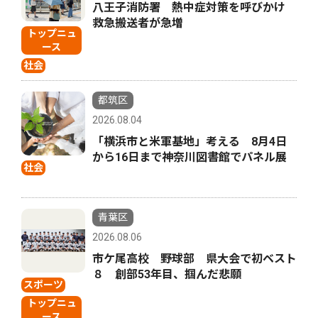
八王子消防署 熱中症対策を呼びかけ
救急搬送者が急増
トップニュ
ース
社会
都筑区
2026.08.04
「横浜市と米軍基地」考える 8月4日
から16日まで神奈川図書館でパネル展
社会
青葉区
2026.08.06
市ケ尾高校 野球部 県大会で初ベスト
８ 創部53年目、掴んだ悲願
スポーツ
トップニュ
ース