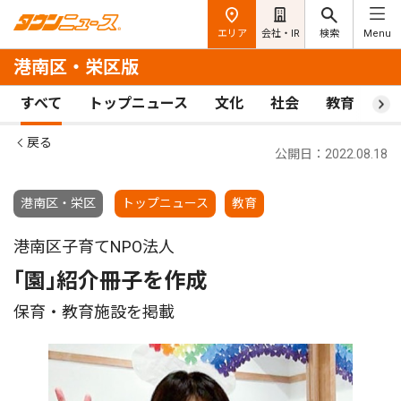
エリア
会社・IR
検索
Menu
港南区・栄区版
すべて
トップニュース
文化
社会
教育
ス
戻る
公開日：2022.08.18
港南区・栄区
トップニュース
教育
港南区子育てNPO法人
｢園｣紹介冊子を作成
保育・教育施設を掲載