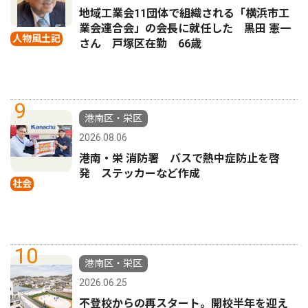
地域工業会11団体で組織される「横浜市工
業会連合会」の会長に就任した 黒田 憲一
人物風土記
さん 戸塚区在勤 66歳
9
港南区・栄区
2026.08.06
港南・栄 消防署 バスで熱中症防止を啓
発 ステッカーなど作成
社会
10
港南区・栄区
2026.06.25
不登校からの再スタート。開校半年を迎え