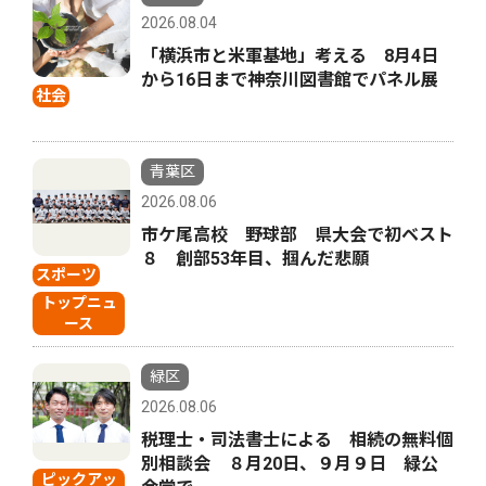
2026.08.04
「横浜市と米軍基地」考える 8月4日
から16日まで神奈川図書館でパネル展
社会
青葉区
2026.08.06
市ケ尾高校 野球部 県大会で初ベスト
８ 創部53年目、掴んだ悲願
スポーツ
トップニュ
ース
緑区
2026.08.06
税理士・司法書士による 相続の無料個
別相談会 ８月20日、９月９日 緑公
ピックアッ