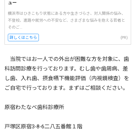
ュー
横浜市はひきこもり状態にある方や生きづらさ、対人関係の悩み、
不登校、進路や就労への不安など、さまざまな悩みを抱える若者と
そのご...
詳しくはこちら
(PR)
当院ではお一人での外出が困難な方を対象に、歯
科訪問診療を行っております。むし歯や歯周病、差
し歯、入れ歯、摂食嚥下機能評価（内視鏡検査）を
ご自宅で行っております。まずはご相談ください。
原宿わたなべ歯科診療所
戸塚区原宿3-8-6二八五番館１階