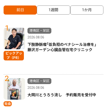
前日
1週間
1か月
1
港南区・栄区
2026.08.06
下肢静脈瘤｢低負担のベナシール治療を｣
藤沢ガーデン心臓血管在宅クリニック
ピックアッ
プ（PR）
2
港南区・栄区
2026.08.06
大岡川とうろう流し 予約販売を受付中
社会