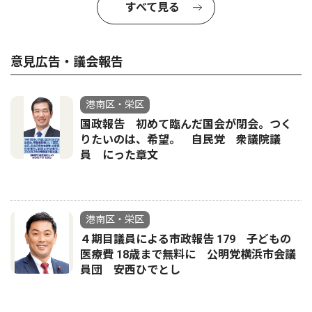
すべて見る
意見広告・議会報告
港南区・栄区
国政報告 初めて臨んだ国会が閉会。つく
りたいのは、希望。 自民党 衆議院議
員 にった章文
港南区・栄区
４期目議員による市政報告 179 子どもの
医療費 18歳まで無料に 公明党横浜市会議
員団 安西ひでとし