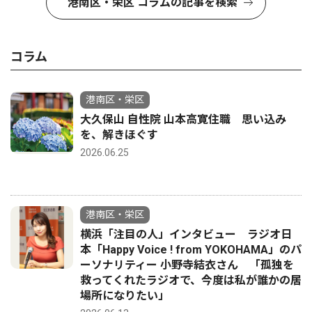
港南区・栄区 コラムの記事を検索
コラム
港南区・栄区
大久保山 自性院 山本高寛住職 思い込み
を、解きほぐす
2026.06.25
港南区・栄区
横浜「注目の人」インタビュー ラジオ日
本「Happy Voice ! from YOKOHAMA」のパ
ーソナリティー 小野寺結衣さん 「孤独を
救ってくれたラジオで、今度は私が誰かの居
場所になりたい」