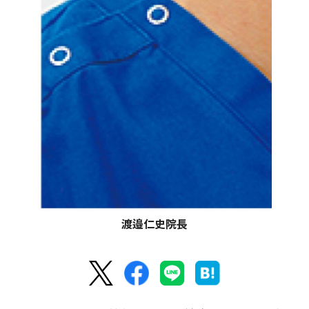
渡邉仁史院長