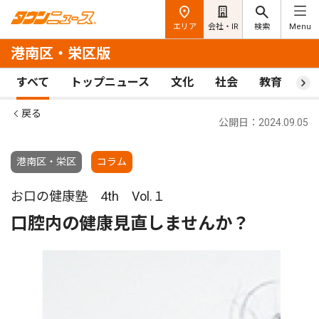
エリア
会社・IR
検索
Menu
港南区・栄区版
すべて
トップニュース
文化
社会
教育
ス
戻る
公開日：2024.09.05
港南区・栄区
コラム
お口の健康塾 4th Vol.１
口腔内の健康見直しませんか？