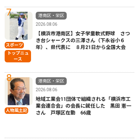
7
港南区・栄区
2026.08.06
【横浜市港南区】女子学童軟式野球 さつ
き台シャークスの三澤さん（下永谷小６
スポーツ
年）、県代表に ８月21日から全国大会
トップニュ
ース
8
港南区・栄区
2026.08.06
地域工業会11団体で組織される「横浜市工
業会連合会」の会長に就任した 黒田 憲一
人物風土記
さん 戸塚区在勤 66歳