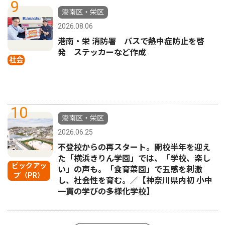
9
港南区・栄区
2026.08.06
港南・栄 消防署 バスで熱中症防止を啓
発 ステッカーなど作成
社会
10
港南区・栄区
2026.06.25
不登校からの再スタート。開校半年を迎え
た「横浜きりん学園」では、「学校、楽し
ピックアッ
い」の声も。「食育菜園」で五感を刺激
プ（PR）
し、社会性を育む。／【神奈川県内初 小中
一貫の学びの多様化学校】