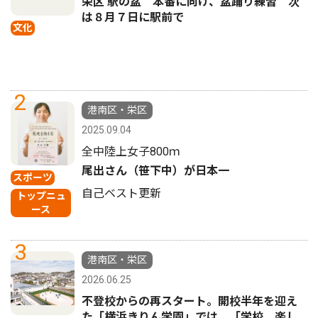
栄区 駅の盆 本番に向け、盆踊り練習 次
は８月７日に駅前で
文化
2
港南区・栄区
2025.09.04
全中陸上女子800ｍ
尾出さん（笹下中）が日本一
スポーツ
自己ベスト更新
トップニュ
ース
3
港南区・栄区
2026.06.25
不登校からの再スタート。開校半年を迎え
た「横浜きりん学園」では、「学校、楽し