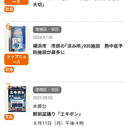
ース
大切」
社会
6
港南区・栄区
2026.07.30
横浜市 市民の｢涼み所｣935施設 熱中症予
防施設が最多に
トップニュ
ース
社会
7
港南区・栄区
2025.08.02
本郷台
駅前盆踊り「エキボン」
文化
８月11日（月）午後４時