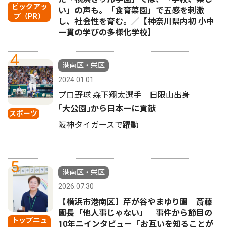
ピックアッ
い」の声も。「食育菜園」で五感を刺激
プ（PR）
し、社会性を育む。／【神奈川県内初 小中
一貫の学びの多様化学校】
4
港南区・栄区
2024.01.01
プロ野球 森下翔太選手 日限山出身
｢大公園｣から日本一に貢献
スポーツ
阪神タイガースで躍動
5
港南区・栄区
2026.07.30
【横浜市港南区】芹が谷やまゆり園 斎藤
園長「他人事じゃない」 事件から節目の
トップニュ
10年ニインタビュー「お互いを知ることが