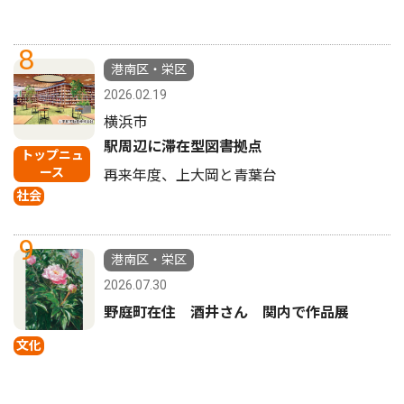
8
港南区・栄区
2026.02.19
横浜市
駅周辺に滞在型図書拠点
トップニュ
ース
再来年度、上大岡と青葉台
社会
9
港南区・栄区
2026.07.30
野庭町在住 酒井さん 関内で作品展
文化