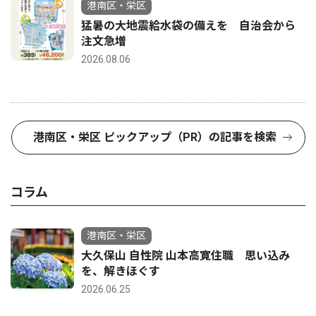
港南区・栄区
猛暑の大地震給水袋の備えを 自治会から
注文急増
2026.08.06
港南区・栄区 ピックアップ（PR）の記事を検索
コラム
港南区・栄区
大久保山 自性院 山本高寛住職 思い込み
を、解きほぐす
2026.06.25