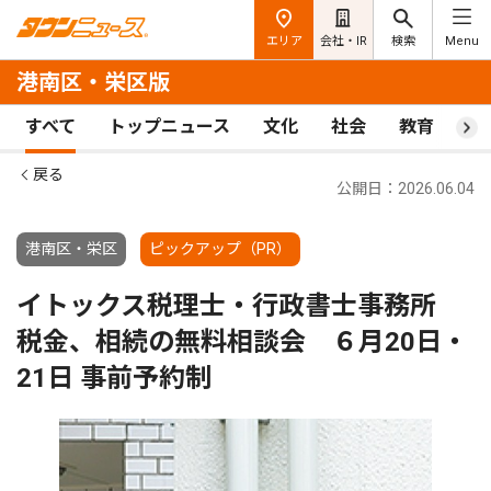
エリア
会社・IR
検索
Menu
港南区・栄区版
すべて
トップニュース
文化
社会
教育
ス
戻る
公開日：2026.06.04
港南区・栄区
ピックアップ（PR）
イトックス税理士・行政書士事務所
税金、相続の無料相談会 ６月20日・
21日 事前予約制