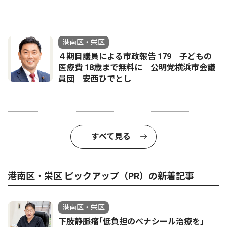
港南区・栄区
４期目議員による市政報告 179 子どもの
医療費 18歳まで無料に 公明党横浜市会議
員団 安西ひでとし
すべて見る
港南区・栄区 ピックアップ（PR）の新着記事
港南区・栄区
下肢静脈瘤｢低負担のベナシール治療を｣