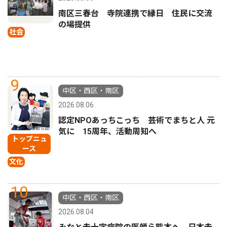
南区三春台 寺院連携で縁日 住民に交流
の場提供
社会
9
中区・西区・南区
2026.08.06
認定NPOあっちこっち 芸術でまちと人 元
気に 15周年、活動周知へ
トップニュ
ース
文化
10
中区・西区・南区
2026.08.04