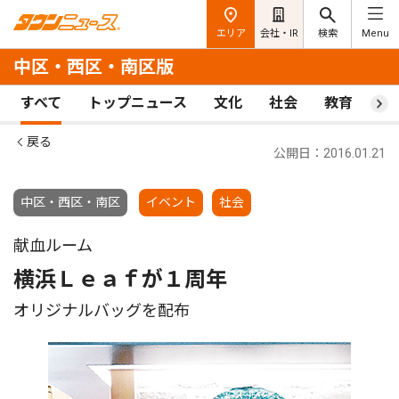
エリア
会社・IR
検索
Menu
中区・西区・南区版
すべて
トップニュース
文化
社会
教育
ス
戻る
公開日：2016.01.21
中区・西区・南区
イベント
社会
献血ルーム
横浜Ｌｅａｆが１周年
オリジナルバッグを配布