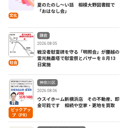
夏のたのし〜い話 相模大野図書館で
「おはなし会」
文化
鎌倉
2026.08.05
戦没者慰霊碑を守る「明照会」が腰越の
霊光無盡塔で慰霊祭とバザーを８月13
社会
日実施
神奈川区
2026.08.06
ウスイホーム新横浜店 その不動産、即
金可能です 相続や空家・更地を買取
ピックアッ
プ（PR）