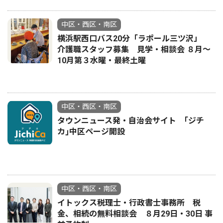
中区・西区・南区
横浜駅西口バス20分「ラポール三ツ沢」
介護職スタッフ募集 見学・相談会 ８月〜
10月第３水曜・最終土曜
中区・西区・南区
タウンニュース発・自治会サイト ｢ジチ
カ｣中区ページ開設
中区・西区・南区
イトックス税理士・行政書士事務所 税
金、相続の無料相談会 ８月29日・30日 事