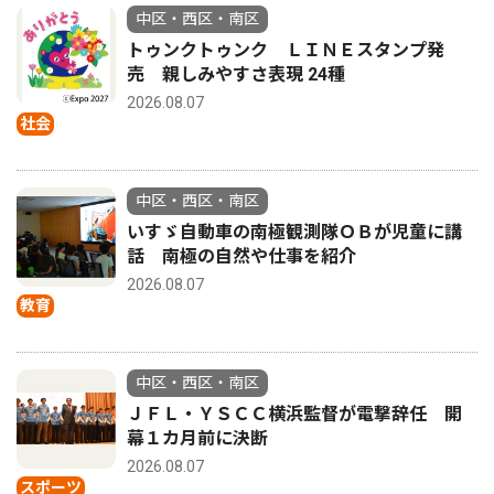
中区・西区・南区
トゥンクトゥンク ＬＩＮＥスタンプ発
売 親しみやすさ表現 24種
2026.08.07
社会
中区・西区・南区
いすゞ自動車の南極観測隊ＯＢが児童に講
話 南極の自然や仕事を紹介
2026.08.07
教育
中区・西区・南区
ＪＦＬ・ＹＳＣＣ横浜監督が電撃辞任 開
幕１カ月前に決断
2026.08.07
スポーツ