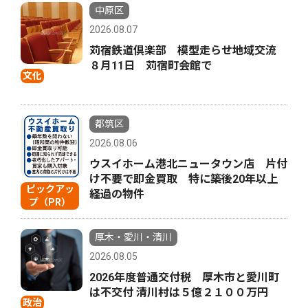
中原区
2026.08.07
苅宿鉄道倶楽部 模型走らせ地域交流
８月11日 苅宿町会館で
文化
都筑区
2026.08.06
ウスイホーム港北ニュータウン店 片付
け不要で即金買取 特に築後20年以上
ピックアッ
経過の物件
プ（PR）
厚木・愛川・清川
2026.08.05
2026年度普通交付税 厚木市と愛川町
は不交付 清川村は５億２１００万円
政治