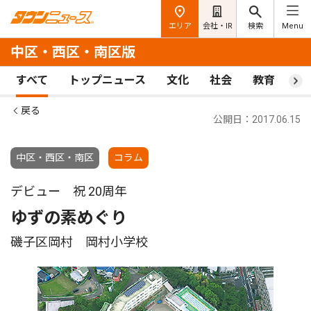
エリア
会社・IR
検索
Menu
中区・西区・南区版
すべて
トップニュース
文化
社会
教育
ス
戻る
公開日：2017.06.15
中区・西区・南区
コラム
デビュー 祝 20周年
ゆずの素めぐり
磯子区岡村 岡村小学校