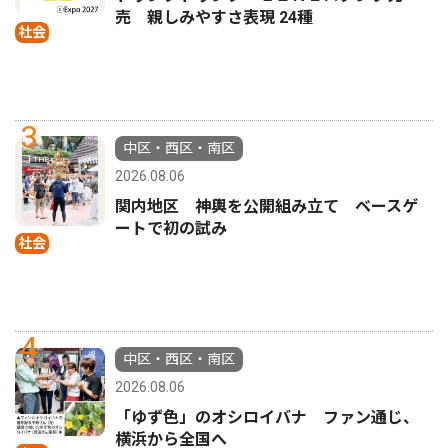
売 親しみやすさ表現 24種
社会
3
中区・西区・南区
2026.08.06
関内地区 神輿を公開組み立て ベースゲ
ートで初の試み
社会
4
中区・西区・南区
2026.08.06
「ゆず色」のオシロイバナ ファン通じ、
横浜から全国へ