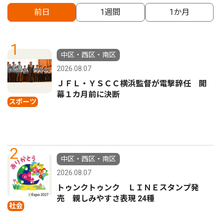
前日
1週間
1か月
1
中区・西区・南区
2026.08.07
ＪＦＬ・ＹＳＣＣ横浜監督が電撃辞任 開
幕１カ月前に決断
スポーツ
2
中区・西区・南区
2026.08.07
トゥンクトゥンク ＬＩＮＥスタンプ発
売 親しみやすさ表現 24種
社会