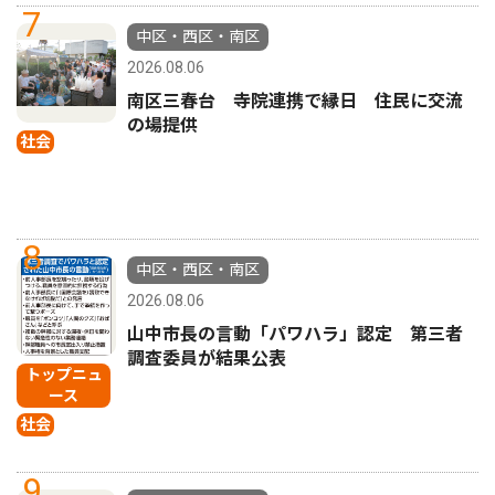
7
中区・西区・南区
2026.08.06
南区三春台 寺院連携で縁日 住民に交流
の場提供
社会
8
中区・西区・南区
2026.08.06
山中市長の言動「パワハラ」認定 第三者
調査委員が結果公表
トップニュ
ース
社会
9