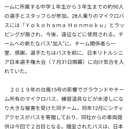
ームに所属する中学１年生から３年生までの約90人
の選手とスタッフらが参加。28人乗りのマイクロバ
スには「Ｙｏｋｏｈａｍａ Ｈｏｎｍｏｋｕ」とラッ
ピングが施され、今後、遠征などに使用される。チ
ームへの新たなバス"加入"に、チーム関係者ら一
堂、感謝。選手たちはバスを前に、日本リトルシニ
ア日本選手権大会（７月31日開幕）に向け気合を入
れていた。
２０１９年の台風15号の影響でグラウンドやチー
ム所有のマイクロバス、練習道具などが水浸しにな
り大きな被害を受けた同チーム。同年12月にシティ
アクセスがバスを寄贈しており、同社からの車両提
供は今回で２台目となる。贈呈されたバスは、日本