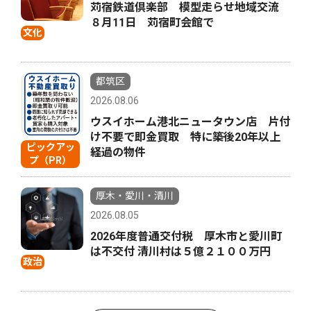
苅宿鉄道倶楽部 模型走らせ地域交流
８月11日 苅宿町会館で
文化
都筑区
2026.08.06
ウスイホーム港北ニュータウン店 片付
け不要で即金買取 特に築後20年以上
ピックアッ
経過の物件
プ（PR）
厚木・愛川・清川
2026.08.05
2026年度普通交付税 厚木市と愛川町
は不交付 清川村は５億２１００万円
政治