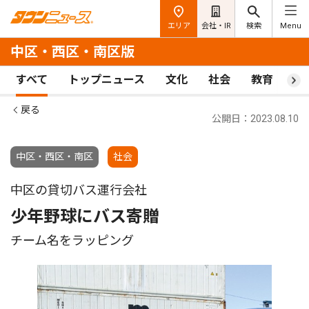
エリア
会社・IR
検索
Menu
中区・西区・南区版
すべて
トップニュース
文化
社会
教育
ス
戻る
公開日：2023.08.10
中区・西区・南区
社会
中区の貸切バス運行会社
少年野球にバス寄贈
チーム名をラッピング