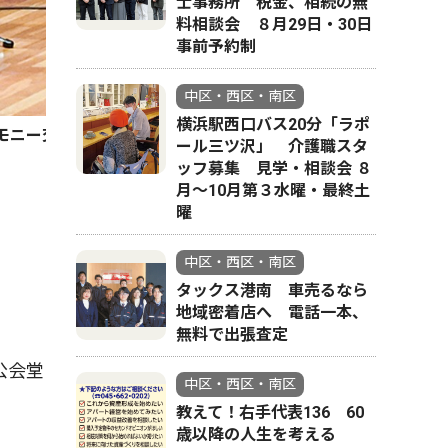
士事務所 税金、相続の無
料相談会 ８月29日・30日
事前予約制
中区・西区・南区
横浜駅西口バス20分「ラポ
モニー交響楽団クラリネット奏者の万行千秋さん、元劇団四季
ール三ツ沢」 介護職スタ
ッフ募集 見学・相談会 ８
月〜10月第３水曜・最終土
曜
中区・西区・南区
タックス港南 車売るなら
地域密着店へ 電話一本、
無料で出張査定
公会堂
中区・西区・南区
教えて！右手代表136 60
歳以降の人生を考える