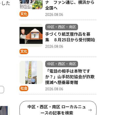
ナ ファン通じ、横浜から
トした
全国へ
文化
2026.08.06
中区・西区・南区
手づくり紙芝居作品を募
集 ８月25日から受付開始
2026.08.06
文化
中区・西区・南区
「電話の相手は本物です
か？」山手防犯協会が詐欺
撲滅へ懸垂幕寄贈
社会
2026.08.06
4
5
中区・西区・南区 ローカルニュ
ースの記事を検索