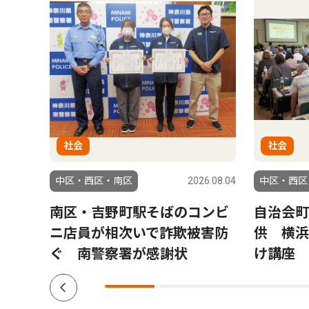
社会
社会
6.07.02
中区・西区・南区
2026.08.04
中区・西区
つく
南区・吉野町駅そばのコンビ
自治会町
にぎ
ニ店員が相次いで詐欺被害防
供 横浜
ぐ 南警察署が感謝状
け講座