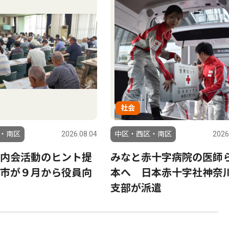
社会
・南区
2026.08.04
中区・西区・南区
2026
内会活動のヒント提
みなと赤十字病院の医師
市が９月から役員向
本へ 日本赤十字社神奈
支部が派遣