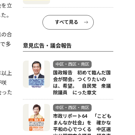
会を立
した。
すべて見る
息の合
まで多
意見広告・議会報告
中区・西区・南区
年以上
国政報告 初めて臨んだ国
会が閉会。つくりたいの
が咲
は、希望。 自民党 衆議
会った
院議員 にった章文
中区・西区・南区
市政リポート64 「こども
まんなか社会」を 確かな
平和の心でつくる 中区選