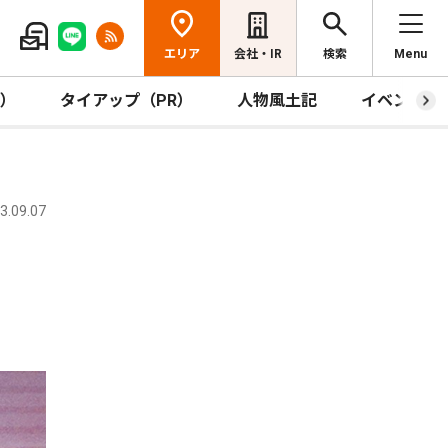
エリア
会社・IR
検索
Menu
R）
タイアップ（PR）
人物風土記
イベント
.09.07