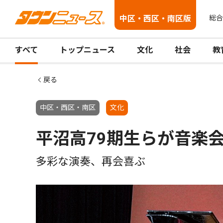
中区・西区・南区版
総合
すべて
トップニュース
文化
社会
教
戻る
中区・西区・南区
文化
平沼高79期生らが音楽
多彩な演奏、再会喜ぶ