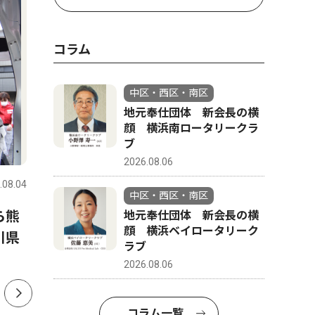
コラム
中区・西区・南区
地元奉仕団体 新会長の横
顔 横浜南ロータリークラ
ブ
社会
社会
2026.08.06
.08.04
中区・西区・南区
2026.08.02
中区・西区
中区・西区・南区
ら熊
本牧の暑い夏、始まる 本牧
山中市長
地元奉仕団体 新会長の横
顔 横浜ベイロータリーク
川県
神社のお馬流し
告発職員
ラブ
て人権の
2026.08.06
コラム一覧