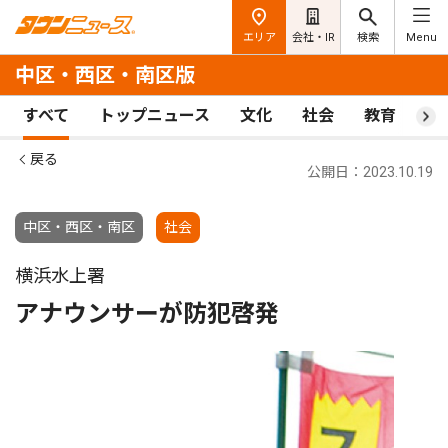
エリア
会社・IR
検索
Menu
中区・西区・南区版
すべて
トップニュース
文化
社会
教育
ス
戻る
公開日：2023.10.19
中区・西区・南区
社会
横浜水上署
アナウンサーが防犯啓発