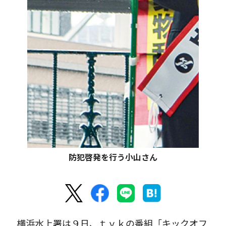
防犯啓発を行う小山さん
横浜水上署は９日、ｔｖｋの番組「キックオフ