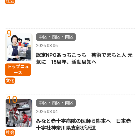
社会
9
中区・西区・南区
2026.08.06
認定NPOあっちこっち 芸術でまちと人 元
気に 15周年、活動周知へ
トップニュ
ース
文化
10
中区・西区・南区
2026.08.04
みなと赤十字病院の医師ら熊本へ 日本赤
十字社神奈川県支部が派遣
社会