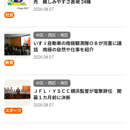
売 親しみやすさ表現 24種
2026.08.07
社会
中区・西区・南区
いすゞ自動車の南極観測隊ＯＢが児童に講
話 南極の自然や仕事を紹介
2026.08.07
教育
中区・西区・南区
ＪＦＬ・ＹＳＣＣ横浜監督が電撃辞任 開
幕１カ月前に決断
2026.08.07
スポーツ