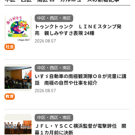
中区・西区・南区
トゥンクトゥンク ＬＩＮＥスタンプ発
売 親しみやすさ表現 24種
2026.08.07
社会
中区・西区・南区
いすゞ自動車の南極観測隊ＯＢが児童に講
話 南極の自然や仕事を紹介
2026.08.07
教育
中区・西区・南区
ＪＦＬ・ＹＳＣＣ横浜監督が電撃辞任 開
幕１カ月前に決断