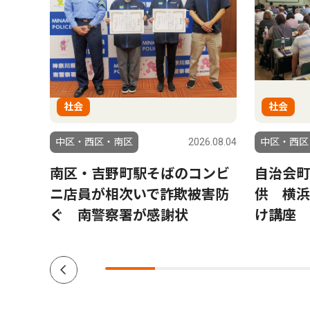
社会
社会
6.07.30
中区・西区・南区
2026.08.04
中区・西区
実
南区・吉野町駅そばのコンビ
自治会町
調
ニ店員が相次いで詐欺被害防
供 横浜
エリ
ぐ 南警察署が感謝状
け講座