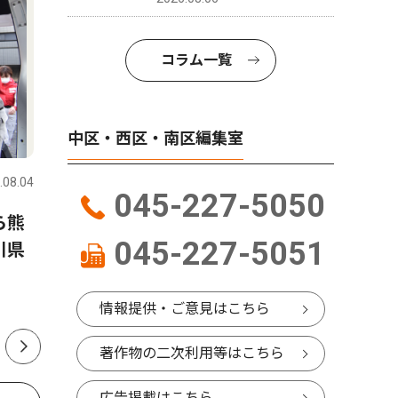
コラム一覧
中区・西区・南区編集室
社会
トップニ
.08.04
中区・西区・南区
2026.08.01
中区・西区
045-227-5050
ベイタウン本
ら熊
山中市長、パワハラ認定受け
跡地に新
045-227-5051
川県
告発職員に直接謝罪 「初め
て人権の意味を理解できた」
27年中にオ
情報提供・ご意見はこちら
著作物の二次利用等はこちら
広告掲載はこちら