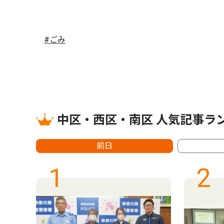
#ごみ
中区・西区・南区 人気記事ラ
前日
1
2