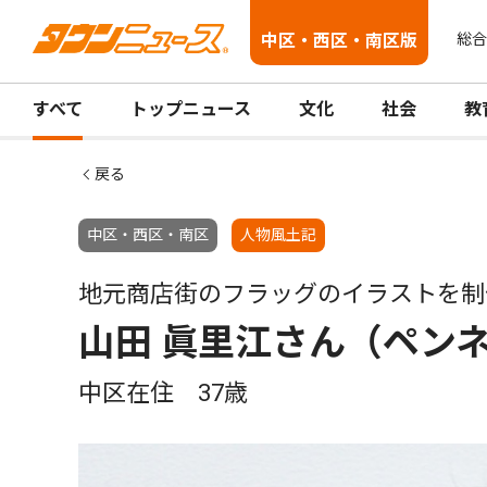
中区・西区・南区版
総合
すべて
トップニュース
文化
社会
教
戻る
中区・西区・南区
人物風土記
地元商店街のフラッグのイラストを制
山田 眞里江さん（ペン
中区在住 37歳