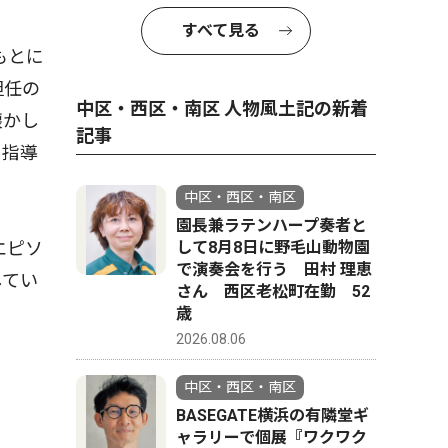
すべて見る
もとに
担任の
中区・西区・南区 人物風土記の新着
懐かし
記事
を指導
中区・西区・南区
園長兼ラテンハープ奏者と
して8月8日に野毛山動物園
エピソ
で演奏会を行う 田村 理恵
してい
さん 西区老松町在勤 52
歳
2026.08.06
中区・西区・南区
BASEGATE横浜の有隣堂ギ
ャラリーで個展『ワクワク