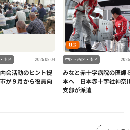
社会
・南区
2026.08.04
中区・西区・南区
2026
内会活動のヒント提
みなと赤十字病院の医師
市が９月から役員向
本へ 日本赤十字社神奈
支部が派遣