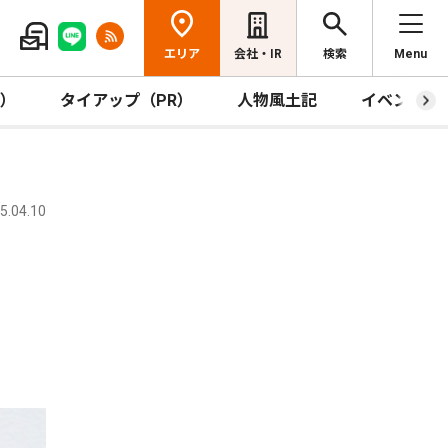
エリア
会社・IR
検索
Menu
R）
タイアップ（PR）
人物風土記
イベント
.04.10