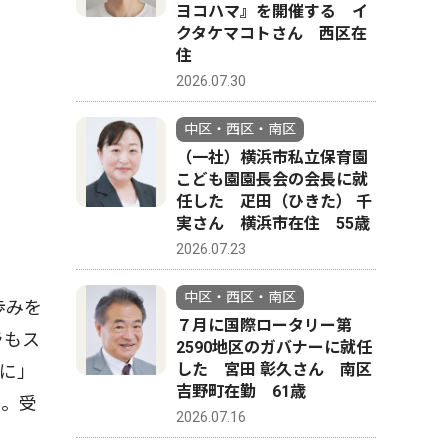
ヨコハマ』を開催する イ
クタケマコトさん 西区在
住
2026.07.30
中区・西区・南区
（一社）横浜市私立保育園
こども園園長会の会長に就
任した 疋田（ひきた） 千
実さん 横浜市在住 55歳
2026.07.23
中区・西区・南区
歩みを
７月に国際ロータリー第
ラもス
2590地区のガバナーに就任
した 宮田 彰久さん 南区
に」
吉野町在勤 61歳
」。受
2026.07.16