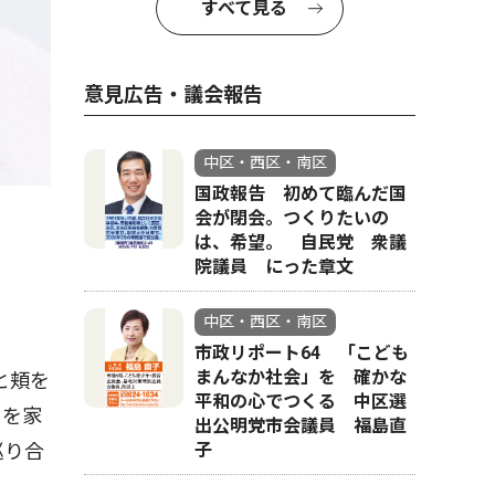
すべて見る
意見広告・議会報告
中区・西区・南区
国政報告 初めて臨んだ国
会が閉会。つくりたいの
は、希望。 自民党 衆議
院議員 にった章文
中区・西区・南区
市政リポート64 「こども
まんなか社会」を 確かな
と頬を
平和の心でつくる 中区選
ろを家
出公明党市会議員 福島直
子
巡り合