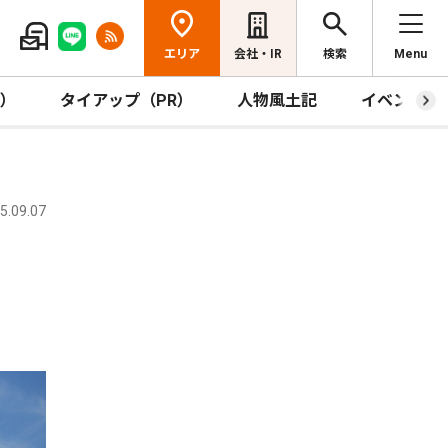
エリア
会社・IR
検索
Menu
R）
タイアップ（PR）
人物風土記
イベント
.09.07