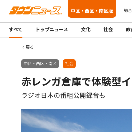
中区・西区・南区版
総合
すべて
トップニュース
文化
社会
教
戻る
中区・西区・南区
社会
赤レンガ倉庫で体験型イ
ラジオ日本の番組公開録音も