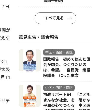
事前予約制
。７日
すべて見る
車両が
意見広告・議会報告
使えな
中区・西区・南区
国政報告 初めて臨んだ国
ラジ」
会が閉会。つくりたいの
模太鼓
は、希望。 自民党 衆議
院議員 にった章文
月14
中区・西区・南区
市政リポート64 「こども
まんなか社会」を 確かな
ナリテ
平和の心でつくる 中区選