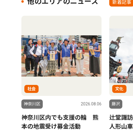
他のエリアのニュース
新着記事
社会
文化
神奈川区
2026.08.06
藤沢
神奈川区内でも支援の輪 熊
辻堂諏訪
本の地震受け募金活動
人形山車