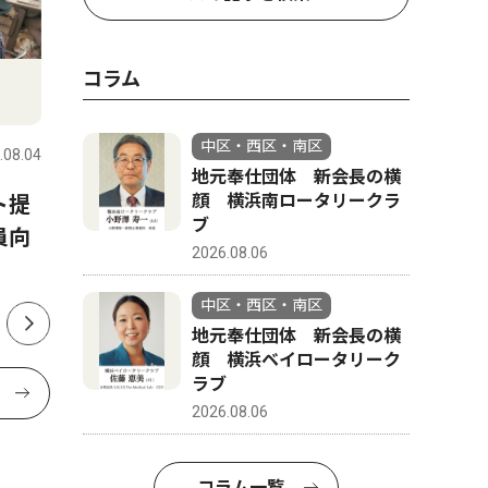
コラム
文化
社会
中区・西区・南区
.08.04
中区・西区・南区
2026.08.06
中区・西区
地元奉仕団体 新会長の横
顔 横浜南ロータリークラ
ト提
「ゆず色」のオシロイバナ
南区・吉
ブ
員向
ファン通じ、横浜から全国へ
ニ店員が
2026.08.06
ぐ 南警
中区・西区・南区
地元奉仕団体 新会長の横
顔 横浜ベイロータリーク
ラブ
2026.08.06
コラム一覧