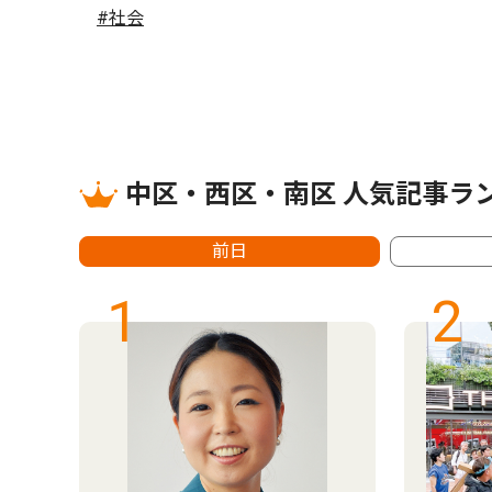
#社会
中区・西区・南区 人気記事ラ
前日
1
2