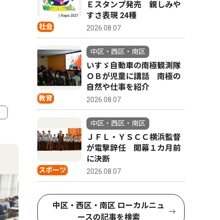
Ｅスタンプ発売 親しみや
すさ表現 24種
社会
2026.08.07
中区・西区・南区
いすゞ自動車の南極観測隊
ＯＢが児童に講話 南極の
自然や仕事を紹介
教育
2026.08.07
中区・西区・南区
4
5
ＪＦＬ・ＹＳＣＣ横浜監督
が電撃辞任 開幕１カ月前
に決断
スポーツ
2026.08.07
中区・西区・南区 ローカルニュ
ースの記事を検索