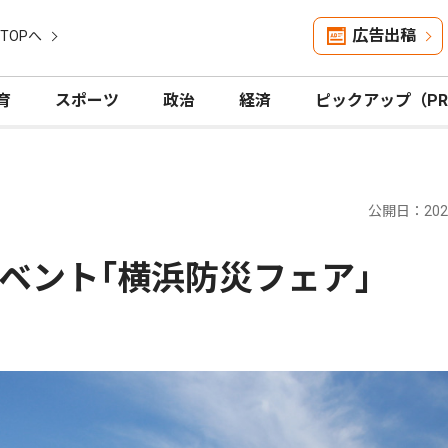
広告出稿
TOPへ
育
スポーツ
政治
経済
ピックアップ（P
公開日：2025
ベント｢横浜防災フェア｣