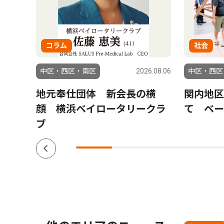
コラム
社会
6.08.04
中区・西区・南区
2026.08.06
中区・西区
ら熊
地元奉仕団体 新会長の横
関内地区
川県
顔 横浜ベイロータリークラ
て ベー
ブ