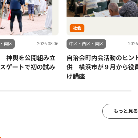
社会
・南区
2026.08.06
中区・西区・南区
2026
 神輿を公開組み立
自治会町内会活動のヒン
スゲートで初の試み
供 横浜市が９月から役
け講座
もっと見る