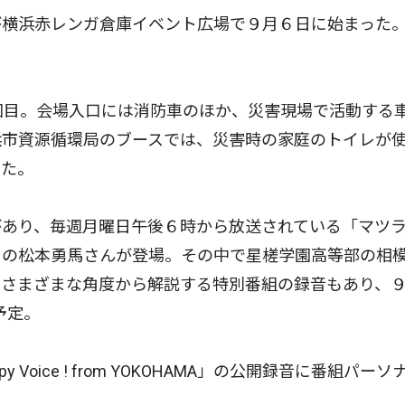
横浜赤レンガ倉庫イベント広場で９月６日に始まった
回目。会場入口には消防車のほか、災害現場で活動する
浜市資源循環局のブースでは、災害時の家庭のトイレが
いた。
あり、毎週月曜日午後６時から放送されている「マツ
」の松本勇馬さんが登場。その中で星槎学園高等部の相
さまざまな角度から解説する特別番組の録音もあり、９
予定。
ice ! from YOKOHAMA」の公開録音に番組パーソ