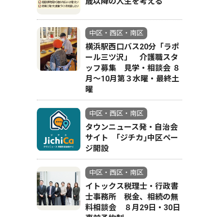
歳以降の人生を考える
中区・西区・南区
非常用トイレ
横浜駅西口バス20分「ラポ
ール三ツ沢」 介護職スタ
ッフ募集 見学・相談会 ８
月〜10月第３水曜・最終土
曜
中区・西区・南区
タウンニュース発・自治会
サイト ｢ジチカ｣中区ペー
ジ開設
中区・西区・南区
イトックス税理士・行政書
士事務所 税金、相続の無
料相談会 ８月29日・30日