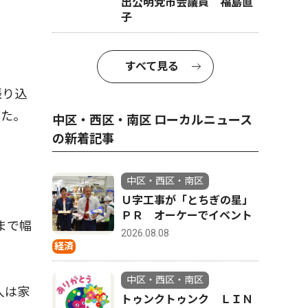
出公明党市会議員 福島直
子
すべて見る
振り込
った。
中区・西区・南区 ローカルニュース
の新着記事
中区・西区・南区
Ｕ字工事が「とちぎの星」
ＰＲ オーケーでイベント
まで幅
2026.08.08
経済
中区・西区・南区
人は家
トゥンクトゥンク ＬＩＮ