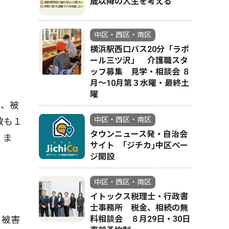
歳以降の人生を考える
中区・西区・南区
横浜駅西口バス20分「ラポ
ール三ツ沢」 介護職スタ
ッフ募集 見学・相談会 ８
月〜10月第３水曜・最終土
曜
と、被
中区・西区・南区
数も１
タウンニュース発・自治会
。ま
サイト ｢ジチカ｣中区ペー
ジ開設
中区・西区・南区
イトックス税理士・行政書
士事務所 税金、相続の無
料相談会 ８月29日・30日
、被害