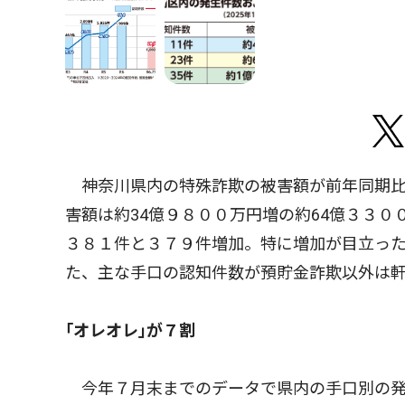
神奈川県内の特殊詐欺の被害額が前年同期比
害額は約34億９８００万円増の約64億３３
３８１件と３７９件増加。特に増加が目立った
た、主な手口の認知件数が預貯金詐欺以外は
｢オレオレ｣が７割
今年７月末までのデータで県内の手口別の発