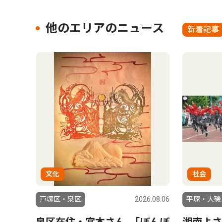
他のエリアのニュース
新着記事
文化
社会
戸塚区・泉区
2026.08.06
平塚・大磯
泉区在住・宮本さん ｢ぼんぼ
湘南よさ