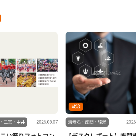
政治
・二宮・中井
2026.08.07
海老名・座間・綾瀬
2026
こい祭りフォトコン
【デスクレポート】座間