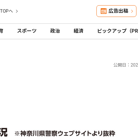
広告出稿
TOPへ
育
スポーツ
政治
経済
ピックアップ（P
公開日：2025