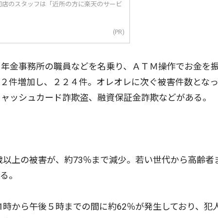
同店のスタッフは「近所の方に楽天のサービ
(PR)
年金事務所の職員などを名乗り、ＡＴＭ操作でお金を
０２件増加し、２２４件。オレオレに次ぐ被害件数とな
キャッシュカード詐欺盗、融資保証金詐欺などがある。
歳以上の被害が、約73％まで減少。若い世代から高齢者
える。
1時から午後５時までの間に約62％が発生しており、犯