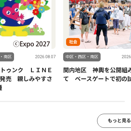
社会
・南区
2026.08.07
中区・西区・南区
2026
トゥンク ＬＩＮＥ
関内地区 神輿を公開組
発売 親しみやすさ
て ベースゲートで初の
種
もっと見る