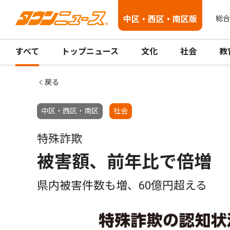
中区・西区・南区版
総合
すべて
トップニュース
文化
社会
教
戻る
中区・西区・南区
社会
特殊詐欺
被害額、前年比で倍増
県内被害件数も増、60億円超える