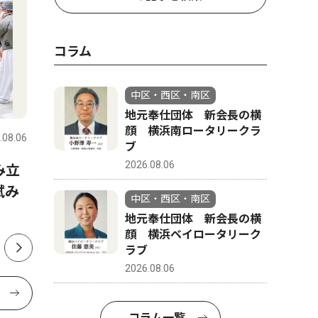
コラム
中区・西区・南区
文化
コラム
地元奉仕団体 新会長の横
顔 横浜南ロータリークラ
.08.06
中区・西区・南区
2026.08.06
中区・西区
ブ
2026.08.06
み立
「ゆず色」のオシロイバナ
地元奉仕
試み
ファン通じ、横浜から全国へ
顔 横浜
中区・西区・南区
ブ
地元奉仕団体 新会長の横
顔 横浜ベイロータリーク
ラブ
2026.08.06
コラム一覧