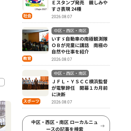
Ｅスタンプ発売 親しみや
すさ表現 24種
社会
2026.08.07
中区・西区・南区
いすゞ自動車の南極観測隊
ＯＢが児童に講話 南極の
自然や仕事を紹介
教育
2026.08.07
中区・西区・南区
ＪＦＬ・ＹＳＣＣ横浜監督
が電撃辞任 開幕１カ月前
に決断
4
5
スポーツ
2026.08.07
中区・西区・南区 ローカルニュ
ースの記事を検索