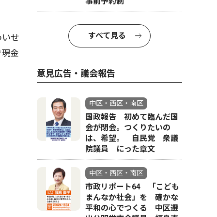
事前予約制
すべて見る
わいせ
で現金
意見広告・議会報告
中区・西区・南区
国政報告 初めて臨んだ国
会が閉会。つくりたいの
は、希望。 自民党 衆議
院議員 にった章文
中区・西区・南区
市政リポート64 「こども
まんなか社会」を 確かな
平和の心でつくる 中区選