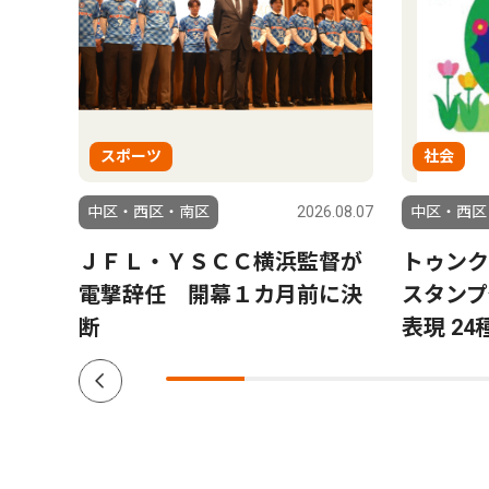
スポーツ
社会
6.08.06
中区・西区・南区
2026.08.07
中区・西区
ラ」
ＪＦＬ・ＹＳＣＣ横浜監督が
トゥンク
結果
電撃辞任 開幕１カ月前に決
スタンプ
断
表現 24