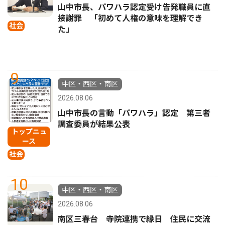
山中市長、パワハラ認定受け告発職員に直
接謝罪 「初めて人権の意味を理解でき
社会
た」
9
中区・西区・南区
2026.08.06
山中市長の言動「パワハラ」認定 第三者
調査委員が結果公表
トップニュ
ース
社会
10
中区・西区・南区
2026.08.06
南区三春台 寺院連携で縁日 住民に交流