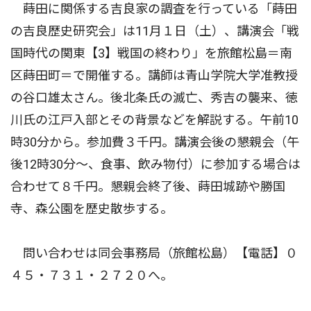
蒔田に関係する吉良家の調査を行っている「蒔田
の吉良歴史研究会」は11月１日（土）、講演会「戦
国時代の関東【3】戦国の終わり」を旅館松島＝南
区蒔田町＝で開催する。講師は青山学院大学准教授
の谷口雄太さん。後北条氏の滅亡、秀吉の襲来、徳
川氏の江戸入部とその背景などを解説する。午前10
時30分から。参加費３千円。講演会後の懇親会（午
後12時30分〜、食事、飲み物付）に参加する場合は
合わせて８千円。懇親会終了後、蒔田城跡や勝国
寺、森公園を歴史散歩する。
問い合わせは同会事務局（旅館松島）【電話】０
４５・７３１・２７２０へ。