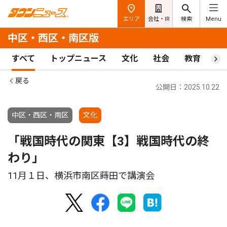
エリア
会社・IR
検索
Menu
中区・西区・南区版
すべて
トップニュース
文化
社会
教育
ス
戻る
公開日：2025.10.22
中区・西区・南区
文化
「戦国時代の関東【3】戦国時代の終
わり｣
11月１日、横浜市南区蒔田で講演会