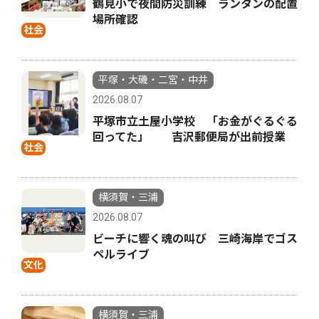
鶴見小で夜間防災訓練 ランタンの配置
場所確認
社会
平塚・大磯・二宮・中井
2026.08.07
平塚市立土屋小学校 「お金がぐるぐる
回ってた」 吉沢郵便局が出前授業
社会
横須賀・三浦
2026.08.07
ビーチに響く魂の叫び 三崎海岸でゴス
ペルライブ
文化
横須賀・三浦