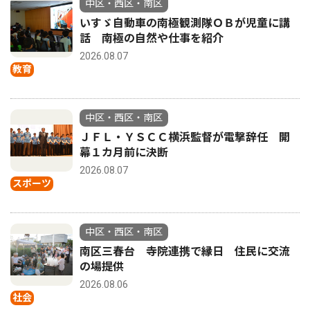
中区・西区・南区
いすゞ自動車の南極観測隊ＯＢが児童に講
話 南極の自然や仕事を紹介
2026.08.07
教育
中区・西区・南区
ＪＦＬ・ＹＳＣＣ横浜監督が電撃辞任 開
幕１カ月前に決断
2026.08.07
スポーツ
中区・西区・南区
南区三春台 寺院連携で縁日 住民に交流
の場提供
2026.08.06
社会