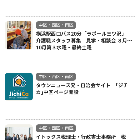
中区・西区・南区
横浜駅西口バス20分「ラポール三ツ沢」
介護職スタッフ募集 見学・相談会 ８月〜
10月第３水曜・最終土曜
中区・西区・南区
タウンニュース発・自治会サイト ｢ジチ
カ｣中区ページ開設
中区・西区・南区
イトックス税理士・行政書士事務所 税