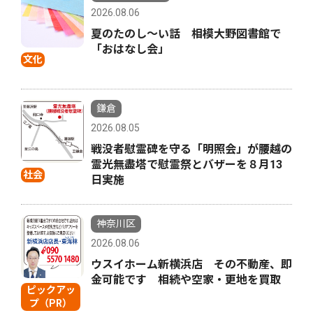
2026.08.06
夏のたのし〜い話 相模大野図書館で
「おはなし会」
文化
鎌倉
2026.08.05
戦没者慰霊碑を守る「明照会」が腰越の
霊光無盡塔で慰霊祭とバザーを８月13
社会
日実施
神奈川区
2026.08.06
ウスイホーム新横浜店 その不動産、即
金可能です 相続や空家・更地を買取
ピックアッ
プ（PR）