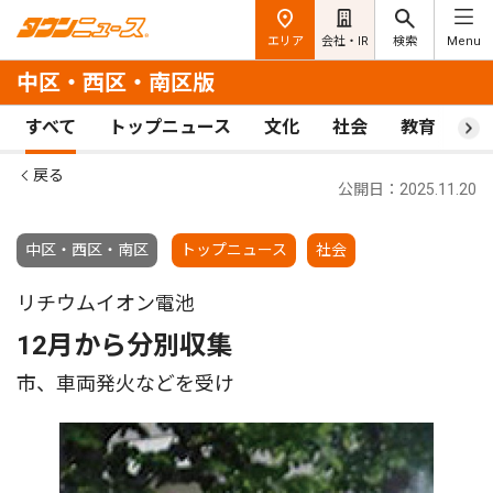
エリア
会社・IR
検索
Menu
中区・西区・南区版
すべて
トップニュース
文化
社会
教育
ス
戻る
公開日：2025.11.20
中区・西区・南区
トップニュース
社会
リチウムイオン電池
12月から分別収集
市、車両発火などを受け