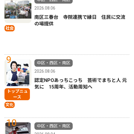
2026.08.06
南区三春台 寺院連携で縁日 住民に交流
の場提供
社会
9
中区・西区・南区
2026.08.06
認定NPOあっちこっち 芸術でまちと人 元
気に 15周年、活動周知へ
トップニュ
ース
文化
10
中区・西区・南区