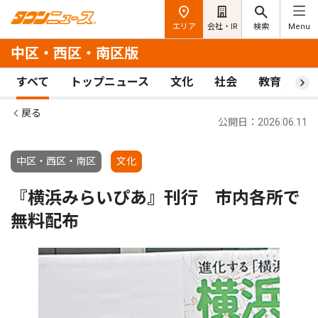
エリア
会社・IR
検索
Menu
中区・西区・南区版
すべて
トップニュース
文化
社会
教育
ス
戻る
公開日：2026.06.11
中区・西区・南区
文化
『横浜みらいぴあ』刊行 市内各所で
無料配布