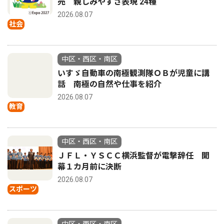
売 親しみやすさ表現 24種
2026.08.07
社会
中区・西区・南区
いすゞ自動車の南極観測隊ＯＢが児童に講
話 南極の自然や仕事を紹介
2026.08.07
教育
中区・西区・南区
ＪＦＬ・ＹＳＣＣ横浜監督が電撃辞任 開
幕１カ月前に決断
2026.08.07
スポーツ