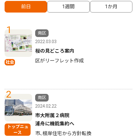
前日
1週間
1か月
1
南区
2022.03.03
桜の見どころ案内
区がリーフレット作成
社会
2
南区
2024.02.22
市大附属２病院
浦舟に機能集約へ
トップニュ
ース
市､根岸住宅から方針転換