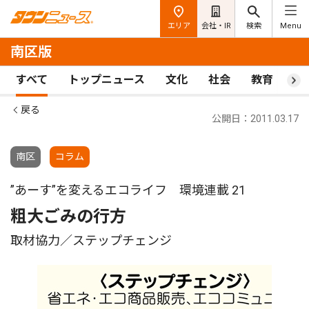
エリア
会社・IR
検索
Menu
南区版
すべて
トップニュース
文化
社会
教育
ス
戻る
公開日：2011.03.17
南区
コラム
”あーす”を変えるエコライフ 環境連載 21
粗大ごみの行方
取材協力／ステップチェンジ