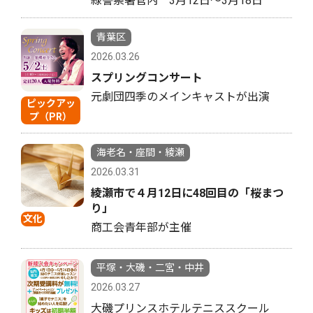
緑警察署管内 3月12日〜3月18日
青葉区
2026.03.26
スプリングコンサート
元劇団四季のメインキャストが出演
ピックアッ
プ（PR）
海老名・座間・綾瀬
2026.03.31
綾瀬市で４月12日に48回目の「桜まつ
り」
文化
商工会青年部が主催
平塚・大磯・二宮・中井
2026.03.27
大磯プリンスホテルテニススクール