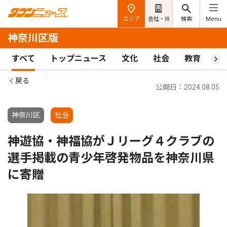
エリア
会社・IR
検索
Menu
神奈川区版
すべて
トップニュース
文化
社会
教育
ス
戻る
公開日：2024.08.05
神奈川区
社会
神遊協・神福協がＪリーグ４クラブの
選手掲載の青少年啓発物品を神奈川県
に寄贈