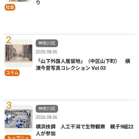
り
社会
2
神奈川区
2026.08.06
「山下外国人居留地」（中区山下町） 横
濱今昔写真コレクション Vol.03
コラム
3
神奈川区
2026.08.06
横浜技調 人工干潟で生物観察 親子9組22
人が参加
トップニュ