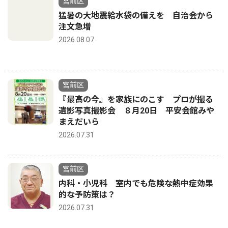
宮前区
猛暑の大地震給水袋の備えを 自治会から
注文急増
2026.08.07
宮前区
『最高の今』を家族にのこす プロが撮る
遺影写真撮影会 ８月20日 平安会館みや
まえだいら
2026.07.31
宮前区
内科・小児科 室内でも危険な熱中症効果
的な予防策は？
2026.07.31