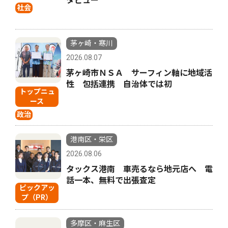
タビュー
社会
茅ヶ崎・寒川
2026.08.07
茅ヶ崎市ＮＳＡ サーフィン軸に地域活
性 包括連携 自治体では初
トップニュ
ース
政治
港南区・栄区
2026.08.06
タックス港南 車売るなら地元店へ 電
話一本、無料で出張査定
ピックアッ
プ（PR）
多摩区・麻生区