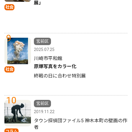
展」
社会
9
宮前区
2025.07.25
川崎市平和館
原爆写真をカラー化
社会
終戦の日に合わせ特別展
10
宮前区
2019.11.22
タウン探偵団ファイル5 神木本町の壁画の作
者
コラム