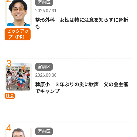
宮前区
2026.07.31
整形外科 女性は特に注意を知らずに骨折
も
ピックアッ
プ（PR）
3
宮前区
2026.08.06
稗原小 ３年ぶりの炎に歓声 父の会主催
でキャンプ
社会
4
宮前区