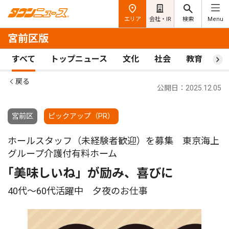
エリア
会社・IR
検索
Menu
宮前区版
すべて
トップニュース
文化
社会
教育
ス
戻る
公開日：2025.12.05
宮前区
ピックアップ（PR）
ホールスタッフ（未経験者歓迎）を募集 東京海上
グループ介護付有料ホーム
｢美味しいね」が励み、喜びに
40代〜60代活躍中 夕夜のお仕事