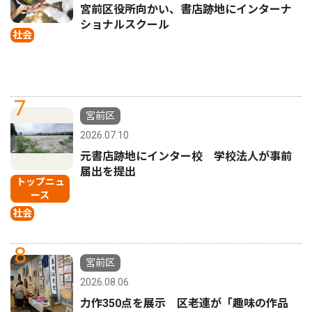
宮前区役所向かい、書店跡地にインターナ
ショナルスクール
社会
7
宮前区
2026.07.10
元書店跡地にインター校 学校法人が事前
届出を提出
トップニュ
ース
社会
8
宮前区
2026.08.06
力作350点を展示 区老連が「趣味の作品