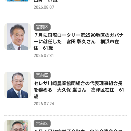
2026.08.07
宮前区
７月に国際ロータリー第2590地区のガバナ
ーに就任した 宮田 彰久さん 横浜市在
住 61歳
2026.07.31
宮前区
セレサ川崎農業協同組合の代表理事組合長
を務める 大久保 巌さん 高津区在住 61
歳
2026.07.24
宮前区