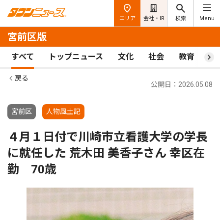
エリア
会社・IR
検索
Menu
宮前区版
すべて
トップニュース
文化
社会
教育
ス
戻る
公開日：2026.05.08
宮前区
人物風土記
４月１日付で川崎市立看護大学の学長
に就任した 荒木田 美香子さん 幸区在
勤 70歳