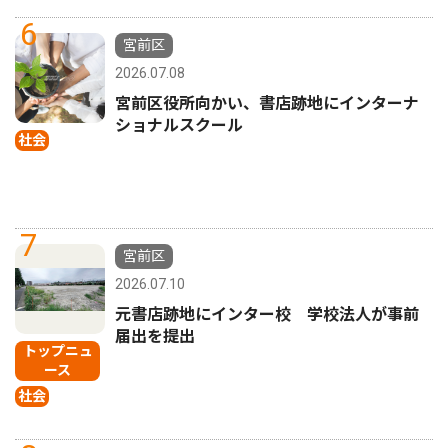
6
宮前区
2026.07.08
宮前区役所向かい、書店跡地にインターナ
ショナルスクール
社会
7
宮前区
2026.07.10
元書店跡地にインター校 学校法人が事前
届出を提出
トップニュ
ース
社会