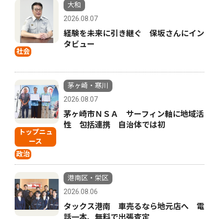
大和
2026.08.07
経験を未来に引き継ぐ 保坂さんにイン
タビュー
社会
茅ヶ崎・寒川
2026.08.07
茅ヶ崎市ＮＳＡ サーフィン軸に地域活
性 包括連携 自治体では初
トップニュ
ース
政治
港南区・栄区
2026.08.06
タックス港南 車売るなら地元店へ 電
話一本、無料で出張査定