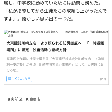
属し、中学校に勤めていた頃には顧問も務めた。
「私が指導してから生徒たちの成績も上がったんで
すよ」。懐かしい思い出の一つだ。
大東建託川崎支店 より頼られる防災拠点へ 「一時避難
場所」に認定 独自活動も継続方針
高津区上作延に社屋を構える「大東建託株式会社川崎支店」（助川
利一支店長）が先頃「川崎市防災協力事業所」として、災害時にお
ける地...
詳しくはこちら
(PR)
#宮前区
#川崎市