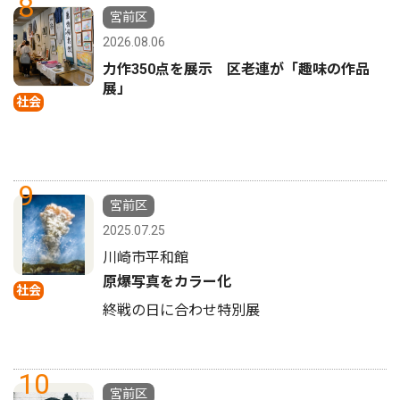
8
宮前区
2026.08.06
力作350点を展示 区老連が「趣味の作品
展」
社会
9
宮前区
2025.07.25
川崎市平和館
原爆写真をカラー化
社会
終戦の日に合わせ特別展
10
宮前区