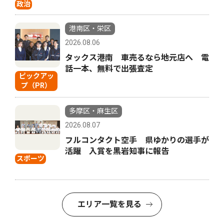
政治
港南区・栄区
2026.08.06
タックス港南 車売るなら地元店へ 電
話一本、無料で出張査定
ピックアッ
プ（PR）
多摩区・麻生区
2026.08.07
フルコンタクト空手 県ゆかりの選手が
活躍 入賞を黒岩知事に報告
スポーツ
エリア一覧を見る