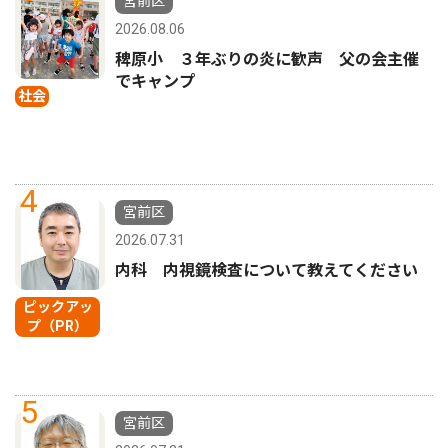
宮前区
2026.08.06
稗原小 ３年ぶりの炎に歓声 父の会主催
でキャンプ
社会
4
宮前区
2026.07.31
内科 内視鏡検査について教えてください
ピックアッ
プ（PR）
5
宮前区