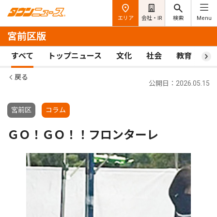
エリア
会社・IR
検索
Menu
宮前区版
すべて
トップニュース
文化
社会
教育
ス
戻る
公開日：2026.05.15
宮前区
コラム
ＧＯ！ＧＯ！！フロンターレ