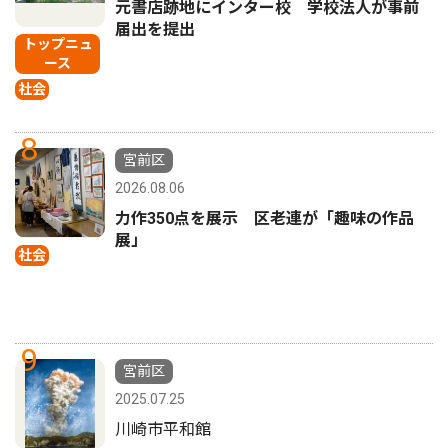
元書店跡地にインター校 学校法人が事前
届出を提出
トップニュ
ース
社会
8
宮前区
2026.08.06
力作350点を展示 区老連が「趣味の作品
展」
社会
9
宮前区
2025.07.25
川崎市平和館