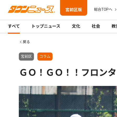
宮前区版
総合TOPへ
すべて
トップニュース
文化
社会
教
戻る
宮前区
コラム
ＧＯ！ＧＯ！！フロンタ