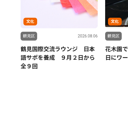
文化
文化
鶴見区
2026.08.06
鶴見区
鶴見国際交流ラウンジ 日本
花木園で
語サポを養成 ９月２日から
日にワー
全９回