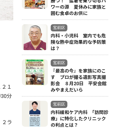
勝つ！ 猛暑を乗り切るパ
ワーの源 夏休みに家族と
囲む食卓のお供に
宮前区
内科・小児科 室内でも危
険な熱中症効果的な予防策
は？
宮前区
『最高の今』を家族にのこ
す プロが撮る遺影写真撮
影会 ８月20日 平安会館
１２１
みやまえだいら
30分
宮前区
内科緩和ケア内科 ｢訪問診
療」に特化したクリニック
・２ラ
の利点とは？