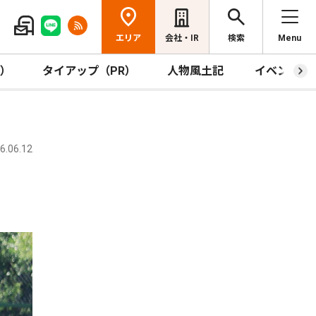
エリア
会社・IR
検索
Menu
R）
タイアップ（PR）
人物風土記
イベント
.06.12