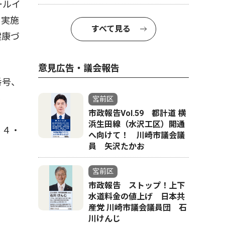
ールイ
も実施
すべて見る
健康づ
意見広告・議会報告
番号、
４
宮前区
市政報告Vol.59 都計道 横
浜生田線（水沢工区）開通
４４・
へ向けて！ 川崎市議会議
員 矢沢たかお
宮前区
市政報告 ストップ！上下
水道料金の値上げ 日本共
産党 川崎市議会議員団 石
川けんじ