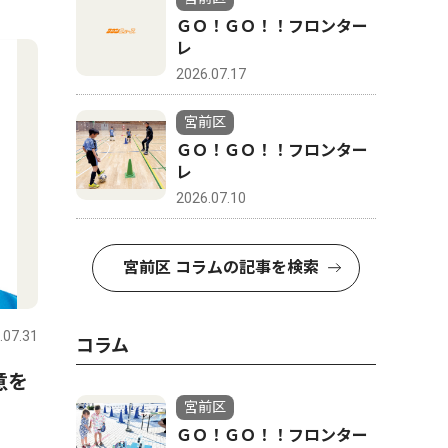
4
5
ＧＯ！ＧＯ！！フロンター
レ
2026.07.17
宮前区
ＧＯ！ＧＯ！！フロンター
レ
2026.07.10
宮前区 コラムの記事を検索
社会
ピックアッ
.07.31
宮前区
2026.08.06
宮前区
コラム
意を
稗原小 ３年ぶりの炎に歓
内科 内
宮前区
声 父の会主催でキャンプ
えてくだ
ＧＯ！ＧＯ！！フロンター