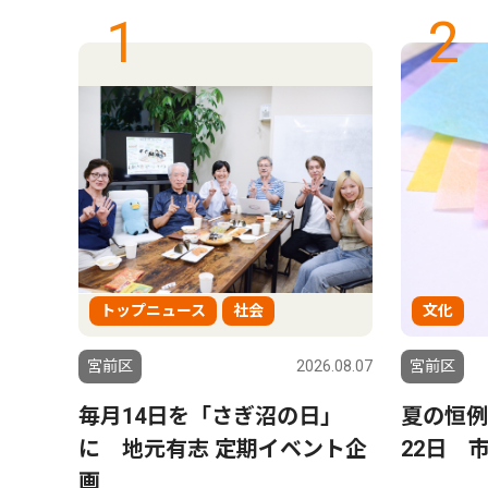
1
2
トップニュース
社会
文化
6.08.07
宮前区
2026.08.07
宮前区
活動
毎月14日を「さぎ沼の日」
夏の恒例
主催
に 地元有志 定期イベント企
22日 
画