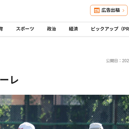
広告出稿
育
スポーツ
政治
経済
ピックアップ（P
公開日：2026
ーレ