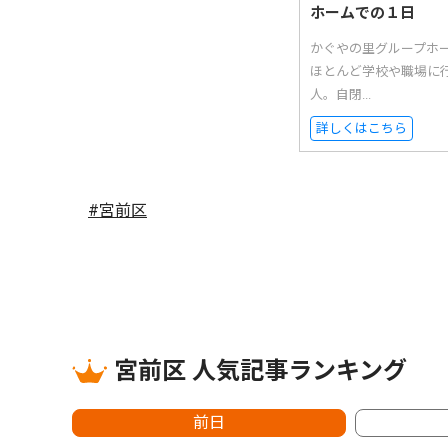
ホームでの１日
かぐやの里グループホ
ほとんど学校や職場に
人。自閉...
詳しくはこちら
#宮前区
宮前区 人気記事ランキング
前日