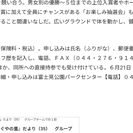
を競い合う。男女別の優勝〜５位までの上位入賞者やホ
加賞に加えて全員にチャンスがある「お楽しみ抽選会」
がること間違いなしだ。広いグラウンドで体を動かし、
保険料・税込）。申し込みは氏名（ふりがな）、郵便
ルフ歴を記入し、電話、ＦＡＸ（０４４・２７６・９１
co.jp）のほか、同所への直接持参でも受け付けている。６月21日
詳細・申し込みは富士見公園パークセンター【電話】０
かぐやの里』だより（35） グループ