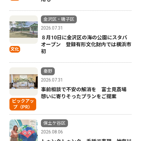
金沢区・磯子区
2026.07.31
８月10日に金沢区の海の公園にスタバ
オープン 登録有形文化財内では横浜市
文化
初
秦野
2026.07.31
事前相談で不安の解消を 富士見斎場
想いに寄りそったプランをご提案
ピックアッ
プ（PR）
保土ケ谷区
2026.08.06