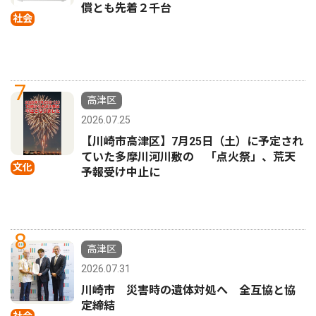
償とも先着２千台
社会
7
高津区
2026.07.25
【川崎市高津区】7月25日（土）に予定され
ていた多摩川河川敷の 「点火祭」、荒天
文化
予報受け中止に
8
高津区
2026.07.31
川崎市 災害時の遺体対処へ 全互協と協
定締結
社会