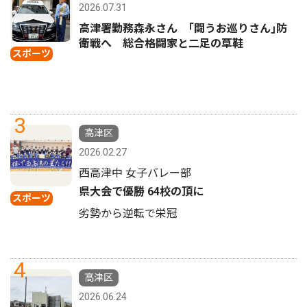
2026.07.31
高津署勤務森永さん ｢闘うお巡りさん｣防
衛戦へ 総合格闘家と二足の草鞋
スポーツ
3
高津区
2026.02.27
西高津中 女子バレー部
県大会で優勝 64校の頂に
スポーツ
劣勢から逆転で栄冠
4
高津区
2026.06.24