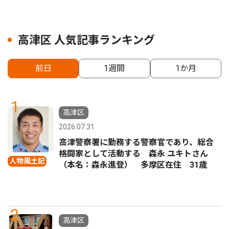
高津区 人気記事ランキング
前日
1週間
1か月
1
高津区
2026.07.31
高津警察署に勤務する警察官であり、総合
格闘家として活動する 森永 ユキトさん
人物風土記
（本名：森永進登） 多摩区在住 31歳
2
高津区