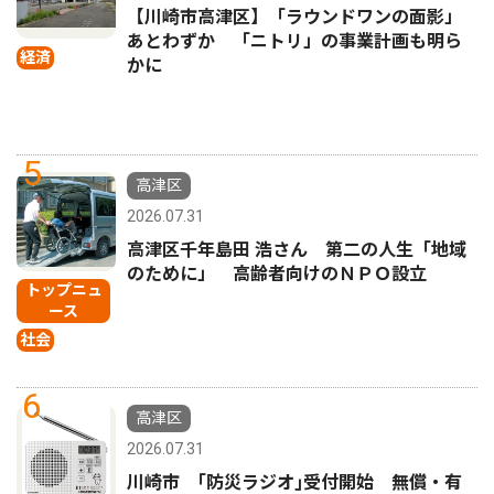
【川崎市高津区】「ラウンドワンの面影」
あとわずか 「ニトリ」の事業計画も明ら
経済
かに
5
高津区
2026.07.31
高津区千年島田 浩さん 第二の人生「地域
のために」 高齢者向けのＮＰＯ設立
トップニュ
ース
社会
6
高津区
2026.07.31
川崎市 ｢防災ラジオ｣受付開始 無償・有