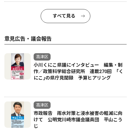
すべて見る
意見広告・議会報告
高津区
小川くにこ県議にインタビュー 編集・制
作／政策科学総合研究所 連載270回 ｢く
にこ｣の県庁見聞録 予算ヒアリング
高津区
市政報告 雨水対策と浸水被害の軽減に向
けて 公明党川崎市議会議員団 平山こう
じ