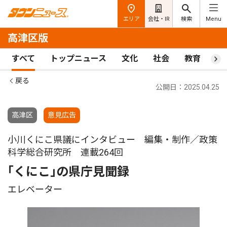
エリア
会社・IR
検索
Menu
高津区版
すべて
トップニュース
文化
社会
教育
ス
戻る
公開日：2025.04.25
高津区
意見広告
小川くにこ県議にインタビュー 編集・制作／政策
科学総合研究所 連載264回
｢くにこ｣の県庁見聞録
エレベーター