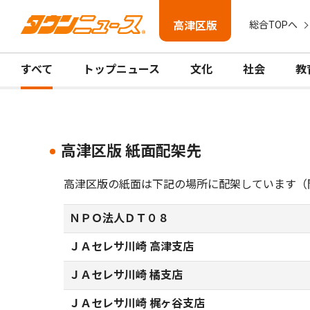
高津区版
総合TOPへ
すべて
トップニュース
文化
社会
教
高津区版 紙面配架先
高津区版の紙面は下記の場所に配架しています（
ＮＰＯ法人ＤＴ０８
ＪＡセレサ川崎 高津支店
ＪＡセレサ川崎 橘支店
ＪＡセレサ川崎 梶ヶ谷支店