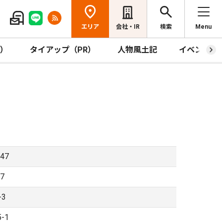
エリア
会社・IR
検索
Menu
R）
タイアップ（PR）
人物風土記
イベント
47
7
3
-1