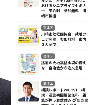
ルジュ 人生100年時代に
おけるシニアライフセミナ
ー 予約制 参加無料 川
崎市後援
高津区
川崎市幼稚園協会 就職フ
ェア開催 参加無料 市内
３カ所で
高津区
猛暑の大地震給水袋の備え
を 自治会から注文急増
高津区
相談レポートvol. 191 相
続・遺言初回相談無料 親
族が揃うお盆休みに｢空き家