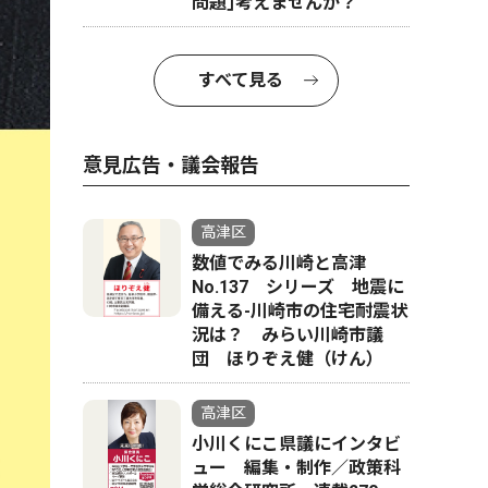
問題｣考えませんか？
すべて見る
意見広告・議会報告
高津区
数値でみる川崎と高津
No.137 シリーズ 地震に
備える-川崎市の住宅耐震状
況は？ みらい川崎市議
団 ほりぞえ健（けん）
高津区
小川くにこ県議にインタビ
ュー 編集・制作／政策科