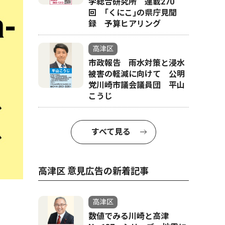
学総合研究所 連載270
回 ｢くにこ｣の県庁見聞
録 予算ヒアリング
高津区
市政報告 雨水対策と浸水
被害の軽減に向けて 公明
党川崎市議会議員団 平山
こうじ
すべて見る
高津区 意見広告の新着記事
高津区
数値でみる川崎と高津