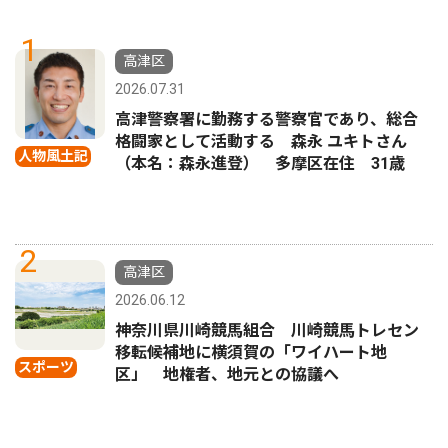
1
高津区
2026.07.31
高津警察署に勤務する警察官であり、総合
格闘家として活動する 森永 ユキトさん
人物風土記
（本名：森永進登） 多摩区在住 31歳
2
高津区
2026.06.12
神奈川県川崎競馬組合 川崎競馬トレセン
移転候補地に横須賀の「ワイハート地
スポーツ
区」 地権者、地元との協議へ