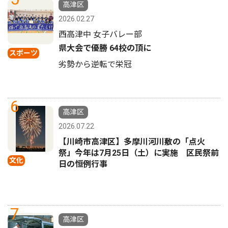
高津区
2026.02.27
西高津中 女子バレー部
県大会で優勝 64校の頂に
スポーツ
劣勢から逆転で栄冠
6
高津区
2026.07.22
【川崎市高津区】多摩川河川敷の「点火
祭」今年は7月25日（土）に実施 区民祭前
文化
日の恒例行事
7
高津区