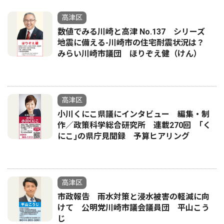
高津区
数値でみる川崎と高津 No.137 シリーズ
地震に備える-川崎市の住宅耐震状況は？
みらい川崎市議団 ほりぞえ健（けん）
高津区
小川くにこ県議にインタビュー 編集・制
作／政策科学総合研究所 連載270回 ｢く
にこ｣の県庁見聞録 予算ヒアリング
高津区
市政報告 雨水対策と浸水被害の軽減に向
けて 公明党川崎市議会議員団 平山こう
じ