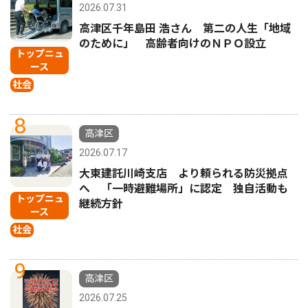
2026.07.31
高津区千年島田 浩さん 第二の人生「地域
のために」 高齢者向けのＮＰＯ設立
トップニュ
ース
社会
8
高津区
2026.07.17
大東建託川崎支店 より頼られる防災拠点
へ 「一時避難場所」に認定 独自活動も
トップニュ
継続方針
ース
社会
9
高津区
2026.07.25