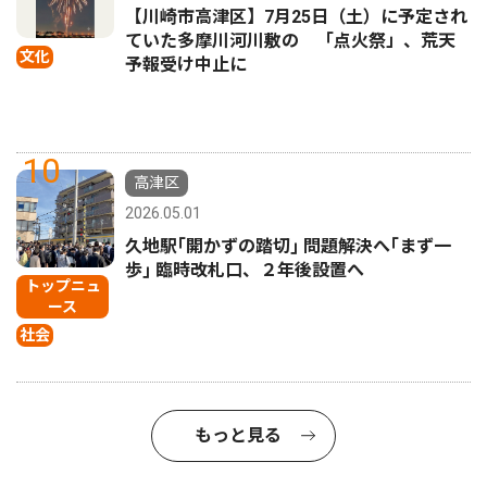
【川崎市高津区】7月25日（土）に予定され
ていた多摩川河川敷の 「点火祭」、荒天
文化
予報受け中止に
10
高津区
2026.05.01
久地駅｢開かずの踏切｣ 問題解決へ｢まず一
歩｣ 臨時改札口、２年後設置へ
トップニュ
ース
社会
もっと見る