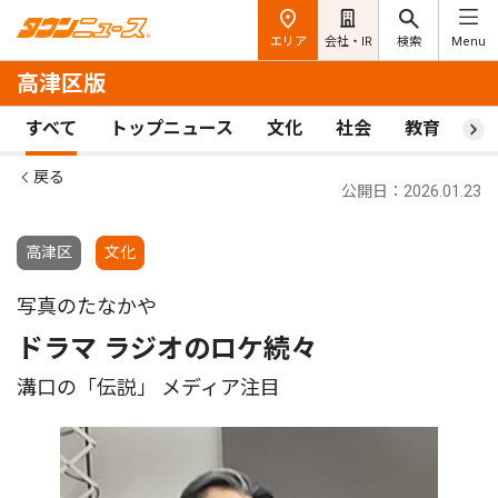
エリア
会社・IR
検索
Menu
高津区版
すべて
トップニュース
文化
社会
教育
ス
戻る
公開日：2026.01.23
高津区
文化
写真のたなかや
ドラマ ラジオのロケ続々
溝口の「伝説」 メディア注目