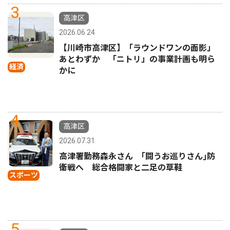
3
高津区
2026.06.24
【川崎市高津区】「ラウンドワンの面影」
あとわずか 「ニトリ」の事業計画も明ら
経済
かに
4
高津区
2026.07.31
高津署勤務森永さん ｢闘うお巡りさん｣防
衛戦へ 総合格闘家と二足の草鞋
スポーツ
5