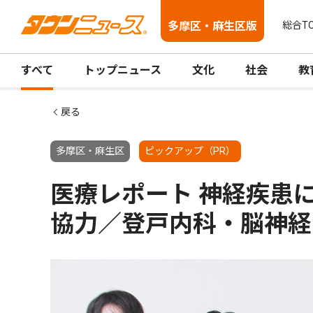
多摩区・麻生区版
総合T
すべて
トップニュース
文化
社会
教
戻る
多摩区・麻生区
ピックアップ（PR）
医療レポート 神経疾患
協力／登戸内科・脳神経