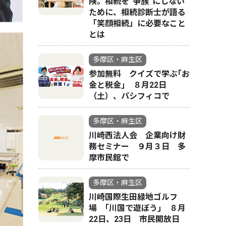
険。相続を“争族”にしない
ために、相続診断士が語る
「笑顔相続」に必要なこと
とは
多摩区・麻生区
参加無料 クイズで学ぶ｢お
金と税金｣ ８月22日
（土）、パシフィコで
多摩区・麻生区
川崎西法人会 企業向け財
務セミナー ９月３日 多
摩市民館で
多摩区・麻生区
川崎国際生田緑地ゴルフ
場 ｢川国で遊ぼう｣ ８月
22日、23日 市民開放日