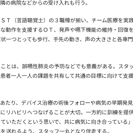
近隣の病院などからの受け入れも行う。
ＳＴ（言語聴覚士）の３職種が揃い、チーム医療を実
かな動作を支援するＯＴ、発声や嚥下機能の維持・回復
症状一つとっても歩行、手先の動き、声の大きさと各専
ことは、誤嚥性肺炎の予防などでも意義がある。スタ
、患者一人一人の課題を共有して共通の目標に向けて支
あたり、デバイス治療の術後フォローや病気の早期発見
期にリハビリへつなげることが大切。一方的に訓練を提
せていただくという思いで、共に病気に向き合っている
活を送れるよう、スタッフ一丸となり伴走する。