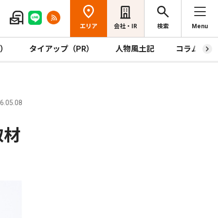
エリア
会社・IR
検索
Menu
R）
タイアップ（PR）
人物風土記
コラム
.05.08
取材