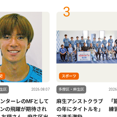
3
記
スポーツ
生区
2026.08.07
多摩区・麻生区
2026
ンターレのMFとして
麻生アシストクラブ 「
ンの飛躍が期待され
の年にタイトルを」 練
 友翔さん 麻生区出
で選手激励