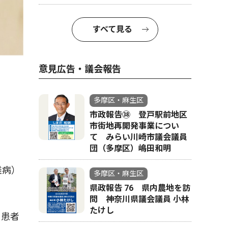
すべて見る
意見広告・議会報告
多摩区・麻生区
市政報告㊳ 登戸駅前地区
市街地再開発事業につい
て みらい川崎市議会議員
団（多摩区）嶋田和明
難病）
多摩区・麻生区
県政報告 76 県内農地を訪
問 神奈川県議会議員 小林
たけし
る患者