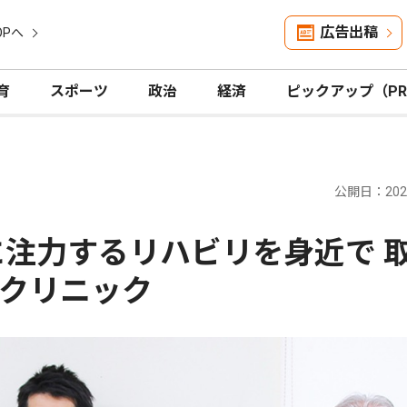
広告出稿
OPへ
育
スポーツ
政治
経済
ピックアップ（P
公開日：2026
に注力するリハビリを身近で 
クリニック