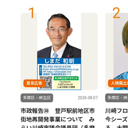
1
2
意見広告
人物風土
6.08.07
多摩区・麻生区
2026.08.07
多摩区・麻
6
市政報告㊳ 登戸駅前地区市
川崎フロ
街地再開発事業について み
今シーズ
らい川崎市議会議員団（多摩
る 大関