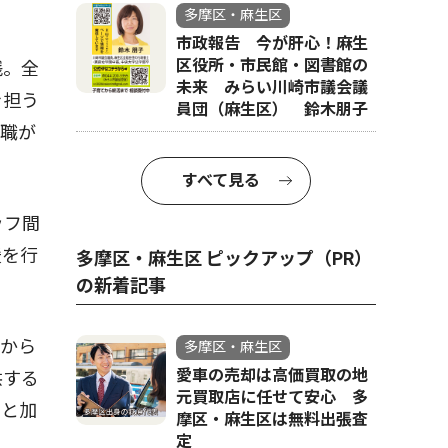
多摩区・麻生区
市政報告 今が肝心！麻生
区役所・市民館・図書館の
践。全
未来 みらい川崎市議会議
を担う
員団（麻生区） 鈴木朋子
門職が
すべて見る
ッフ間
援を行
多摩区・麻生区 ピックアップ（PR）
の新着記事
から
多摩区・麻生区
愛車の売却は高価買取の地
供する
元買取店に任せて安心 多
」と加
摩区・麻生区は無料出張査
定