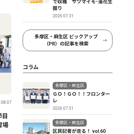
で収穫 サツマイモ･落花生
4
5
掘り
2026.07.31
多摩区・麻生区 ピックアップ
（PR）の記事を検索
コラム
多摩区・麻生区
文化
トップニ
ＧＯ！ＧＯ！！フロンター
レ
.08.07
多摩区・麻生区
2026.08.07
多摩区・麻
2026.07.31
節目
多摩図書館 専修大生のおす
麻生警察
多摩区・麻生区
習場
すめ並ぶ ８月31日まで
クラブ｣
区民記者が走る！ vol.60
化