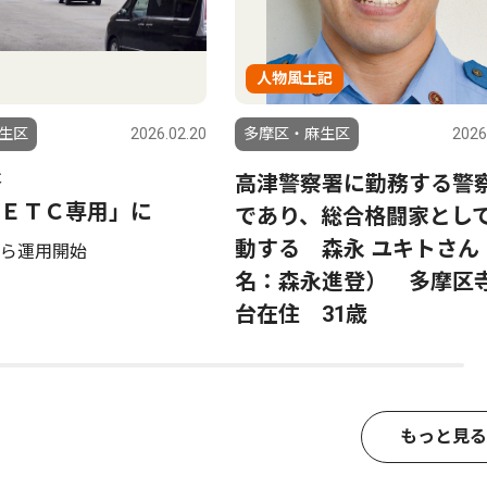
人物風土記
生区
2026.02.20
多摩区・麻生区
2026
Ｃ
高津警察署に勤務する警
ＥＴＣ専用」に
であり、総合格闘家とし
動する 森永 ユキトさん
ら運用開始
名：森永進登） 多摩区
台在住 31歳
もっと見る