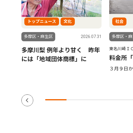
トップニュース
文化
社会
6.07.28
多摩区・麻生区
2026.07.31
多摩区・麻
東名川崎Ｉ
か
多摩川梨 例年より甘く 昨年
料金所「
には「地域団体商標」に
３月９日か