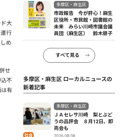
多摩区・麻生区
市政報告 今が肝心！麻生
区役所・市民館・図書館の
ード大
未来 みらい川崎市議会議
の運行
員団（麻生区） 鈴木朋子
楽しめ
すべて見る
併せ
多摩区・麻生区 ローカルニュースの
申込不
新着記事
画は有
多摩区・麻生区
ＪＡセレサ川崎 梨とぶど
うの品評会 ８月12日、即
売会も
社会
2026.08.08