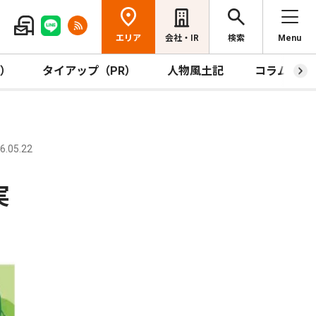
エリア
会社・IR
検索
Menu
R）
タイアップ（PR）
人物風土記
コラム
.05.22
実