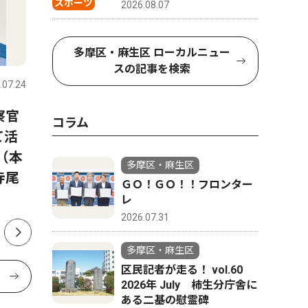
スポーツ
2026.08.07
社会
文化
多摩区・麻生区 ローカルニュー
スの記事を検索
.07.24
多摩区・麻生区
2023.07.07
多摩区・麻
察官
鈴木産婦人科が閉院
麻生区黒
コラム
て活
満開 2
63年間の歴史に幕
（本
多摩区・麻生区
寺尾
ＧＯ！ＧＯ！！フロンター
レ
2026.07.31
多摩区・麻生区
区民記者が走る！ vol.60
2026年 July 柿生分庁舎に
ある二基の慰霊碑