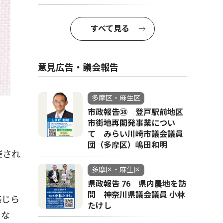
すべて見る
意見広告・議会報告
多摩区・麻生区
市政報告㊳ 登戸駅前地区
市街地再開発事業につい
て みらい川崎市議会議員
団（多摩区）嶋田和明
催され
。
多摩区・麻生区
県政報告 76 県内農地を訪
問 神奈川県議会議員 小林
感じら
たけし
とな