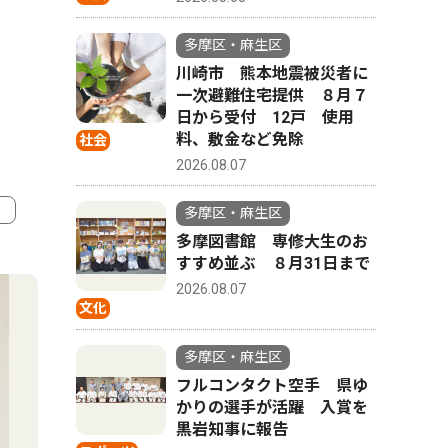
多摩区・麻生区
川崎市 熊本地震被災者に
一次避難住宅提供 ８月７
日から受付 12戸 使用
料、敷金など免除
社会
2026.08.07
多摩区・麻生区
多摩図書館 専修大生のお
4
5
すすめ並ぶ ８月31日まで
2026.08.07
文化
多摩区・麻生区
フルコンタクト空手 県ゆ
かりの選手が活躍 入賞を
黒岩知事に報告