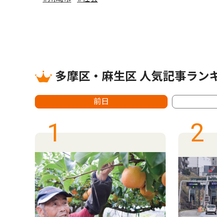
多摩区・麻生区 人気記事ラン
前日
1
2