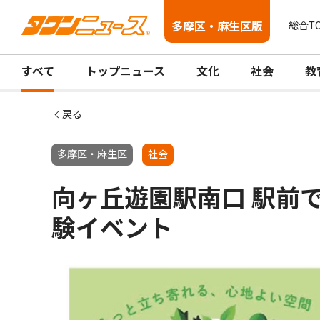
多摩区・麻生区版
総合T
すべて
トップニュース
文化
社会
教
戻る
多摩区・麻生区
社会
向ヶ丘遊園駅南口 駅前で
験イベント