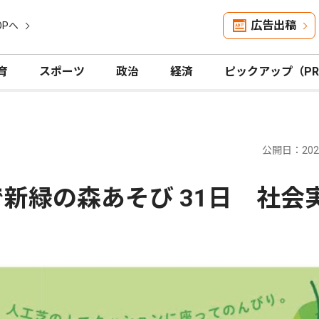
広告出稿
OPへ
育
スポーツ
政治
経済
ピックアップ（P
公開日：2026
新緑の森あそび 31日 社会