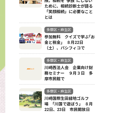
険。相続を“争族”にしない
ために、相続診断士が語る
「笑顔相続」に必要なこと
とは
多摩区・麻生区
参加無料 クイズで学ぶ｢お
金と税金｣ ８月22日
（土）、パシフィコで
多摩区・麻生区
川崎西法人会 企業向け財
務セミナー ９月３日 多
摩市民館で
多摩区・麻生区
川崎国際生田緑地ゴルフ
場 ｢川国で遊ぼう｣ ８月
22日、23日 市民開放日