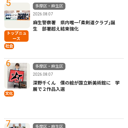
5
多摩区・麻生区
2026.08.07
麻生警察署 県内唯一｢柔剣道クラブ｣誕
生 部署超え結束強化
トップニュ
ース
社会
6
多摩区・麻生区
2026.08.07
深野千くん 僕の絵が国立新美術館に 学
展で２作品入選
文化
7
多摩区・麻生区