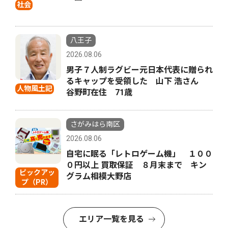
社会
八王子
2026.08.06
男子７人制ラグビー元日本代表に贈られ
るキャップを受領した 山下 浩さん
人物風土記
谷野町在住 71歳
さがみはら南区
2026.08.06
自宅に眠る「レトロゲーム機」 １００
０円以上 買取保証 ８月末まで キン
ピックアッ
グラム相模大野店
プ（PR）
エリア一覧を見る