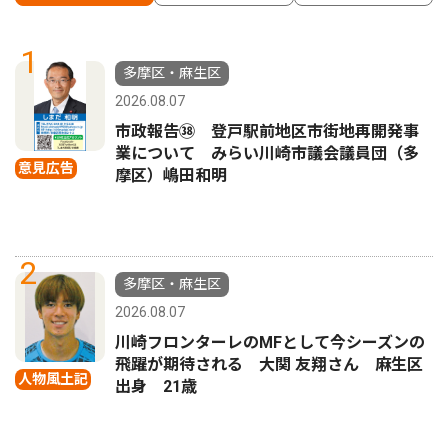
1
多摩区・麻生区
2026.08.07
市政報告㊳ 登戸駅前地区市街地再開発事
業について みらい川崎市議会議員団（多
意見広告
摩区）嶋田和明
2
多摩区・麻生区
2026.08.07
川崎フロンターレのMFとして今シーズンの
飛躍が期待される 大関 友翔さん 麻生区
人物風土記
出身 21歳