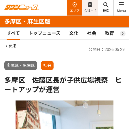
エリア
会社・IR
検索
Menu
多摩区・麻生区版
すべて
トップニュース
文化
社会
教育
ス
戻る
公開日：2026.05.29
多摩区・麻生区
社会
多摩区 佐藤区長が子供広場視察 ヒ
ートアップが運営