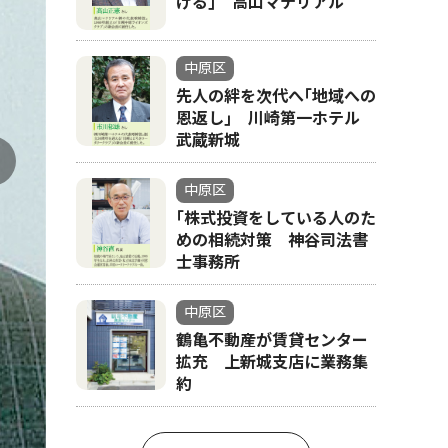
げる｣ 高山マテリアル
川崎市から届く
中原区
先人の絆を次代へ｢地域への
恩返し｣ 川崎第一ホテル
武蔵新城
中原区
｢株式投資をしている人のた
めの相続対策 神谷司法書
士事務所
中原区
鶴亀不動産が賃貸センター
拡充 上新城支店に業務集
約