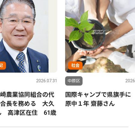
記
社会
2026.07.31
中原区
2026
崎農業協同組合の代
国際キャンプで県旗手に
合長を務める 大久
原中１年 齋藤さん
ん 高津区在住 61歳