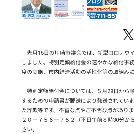
先月15日の川崎市議会では、新型コロナウ
しました。特別定額給付金の速やかな給付事
度の実施、市内経済活動の活性化等の取組み
特別定額給付金については、５月29日から
するための申請書が郵送により発送されてい
た詐欺等です。不審な点やご不明な点があり
２０―７５６―７５２（平日午前８時30分か
さい。