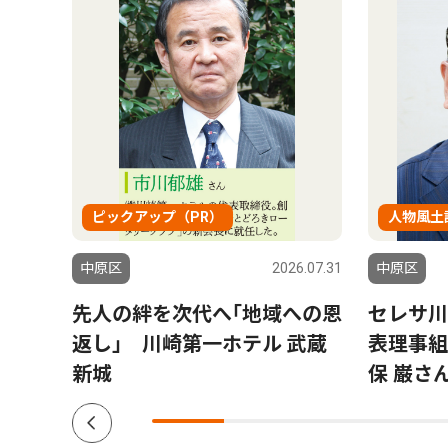
ピックアップ（PR）
人物風土
6.07.31
中原区
2026.07.31
中原区
今年
先人の絆を次代へ｢地域への恩
セレサ川
返し｣ 川崎第一ホテル 武蔵
表理事組
新城
保 巌さ