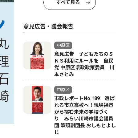
すべて見る
意見広告・議会報告
中原区
意見広告 子どもたちのＳ
ＮＳ利用にルールを 自民
党 中原区県政政策委員 川
本さとみ
中原区
市政レポートNo.189 選ば
れる市立高校へ！現場視察
から挑む未来の学校づく
り みらい川崎市議会議員
団 筆頭副団長 おしもとよし
じ