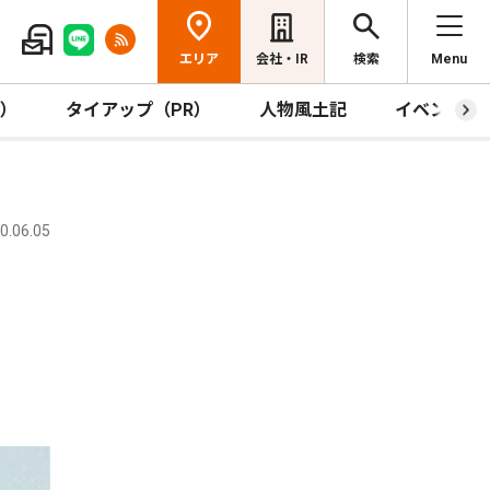
エリア
会社・IR
検索
Menu
R）
タイアップ（PR）
人物風土記
イベント
.06.05