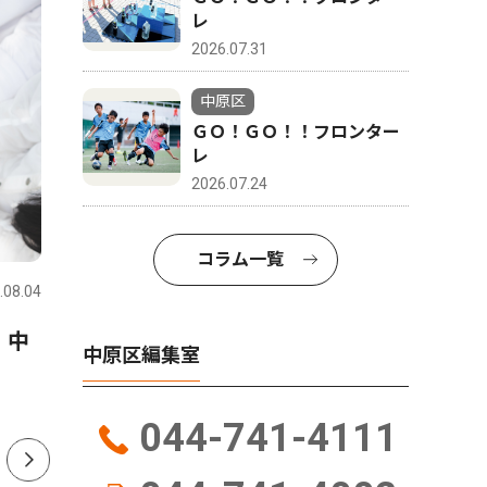
レ
2026.07.31
中原区
ＧＯ！ＧＯ！！フロンター
レ
2026.07.24
社会
社会
コラム一覧
.08.04
中原区
2026.07.24
中原区
 中
新城神社 歌手の市川さん来
平間銀座
中原区編集室
場 ８月１日 盆踊り大会
スタ ８
044-741-4111