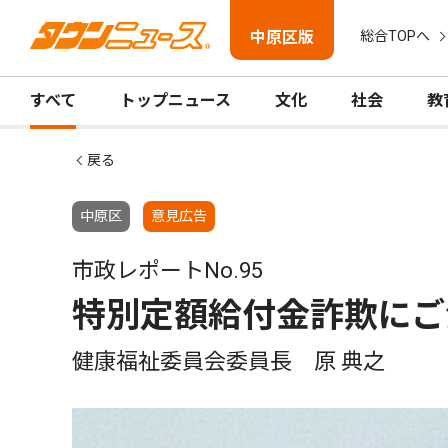
中原区版
総合TOPへ
すべて
トップニュース
文化
社会
教
戻る
中原区
意見広告
市政レポートNo.95
特別定額給付金詐欺にご
健康福祉委員会委員長 原 典之