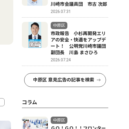
川崎市会議員団 市古 次郎
2026.07.31
中原区
市政報告 小杉再開発エリ
アの安全・快適をアップデ
ート！ 公明党川崎市議団
副団長 川島 まさひろ
2026.07.24
中原区 意見広告の記事を検索
コラム
4
5
中原区
ＧＯ！ＧＯ！！フロンター