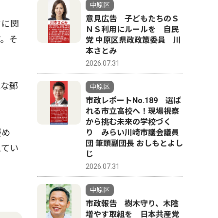
中原区
意見広告 子どもたちのＳ
ドに関
ＮＳ利用にルールを 自民
す。そ
党 中原区県政政策委員 川
本さとみ
2026.07.31
能な郵
中原区
市政レポートNo.189 選ば
れる市立高校へ！現場視察
から挑む未来の学校づく
緩め
り みらい川崎市議会議員
団 筆頭副団長 おしもとよし
えてい
じ
2026.07.31
中原区
市政報告 樹木守り、木陰
増やす取組を 日本共産党