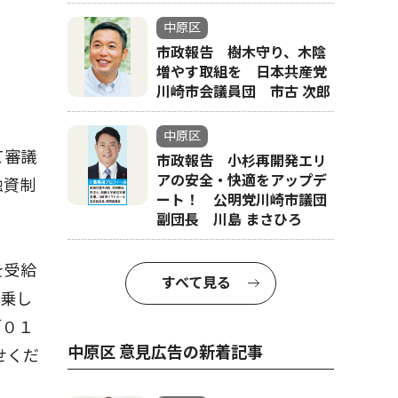
中原区
市政報告 樹木守り、木陰
増やす取組を 日本共産党
川崎市会議員団 市古 次郎
中原区
て審議
市政報告 小杉再開発エリ
アの安全・快適をアップデ
融資制
ート！ 公明党川崎市議団
副団長 川島 まさひろ
を受給
すべて見る
便乗し
「０１
中原区 意見広告の新着記事
せくだ