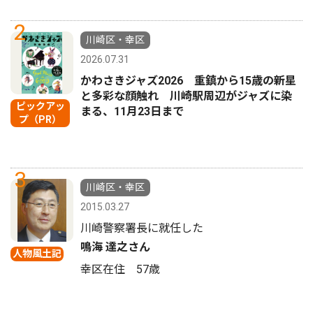
2
川崎区・幸区
2026.07.31
かわさきジャズ2026 重鎮から15歳の新星
と多彩な顔触れ 川崎駅周辺がジャズに染
ピックアッ
まる、11月23日まで
プ（PR）
3
川崎区・幸区
2015.03.27
川崎警察署長に就任した
鳴海 達之さん
人物風土記
幸区在住 57歳