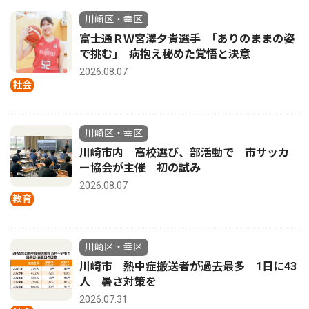
川崎区・幸区
富士通ＲＷ宮澤夕貴選手 ｢ありのままの姿
で挑む｣ 病抱え秘めた覚悟と決意
2026.08.07
社会
川崎区・幸区
川崎市内 高校選び、部活動で 市サッカ
ー協会が主催 初の試み
2026.08.07
教育
川崎区・幸区
川崎市 熱中症搬送者が過去最多 1日に43
人 暑さ対策を
2026.07.31