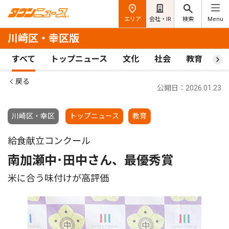
エリア
会社・IR
検索
Menu
川崎区・幸区版
すべて
トップニュース
文化
社会
教育
ス
戻る
公開日：2026.01.23
川崎区・幸区
トップニュース
教育
給食献立コンクール
南加瀬中･田中さん、最優秀賞
米に合う味付けが高評価