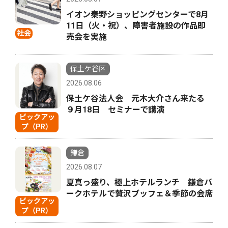
イオン秦野ショッピングセンターで8月
11日（火・祝）、障害者施設の作品即
社会
売会を実施
保土ケ谷区
2026.08.06
保土ケ谷法人会 元木大介さん来たる
９月18日 セミナーで講演
ピックアッ
プ（PR）
鎌倉
2026.08.07
夏真っ盛り、極上ホテルランチ 鎌倉パ
ークホテルで贅沢ブッフェ＆季節の会席
ピックアッ
プ（PR）