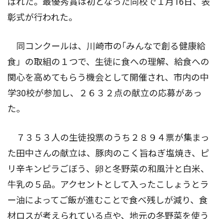
ばれた。最優秀賞は初となった同校で１月16日、表
彰式が行われた。
同コンクールは、川崎市の｢みんなで創る健康給
食」の取組の１つで、生徒に食への理解、給食への
関心を高めてもらう機会として開催され、市内の中
学30校が参加し、２６３２点の献立の応募があっ
た。
７３５３人の生徒投票のうち２８９４票が集まっ
た田中さんの献立は、豚肉のこく旨ねぎ塩焼き、ピ
リ辛キンピラごぼう、卵と冬野菜の和風汁と白米、
牛乳の５品。アクセントとして入ったこしょうとラ
ー油によってご飯が進むことで食べ残しが減り、食
材ロスが考えられている点や、地元の冬野菜を使う