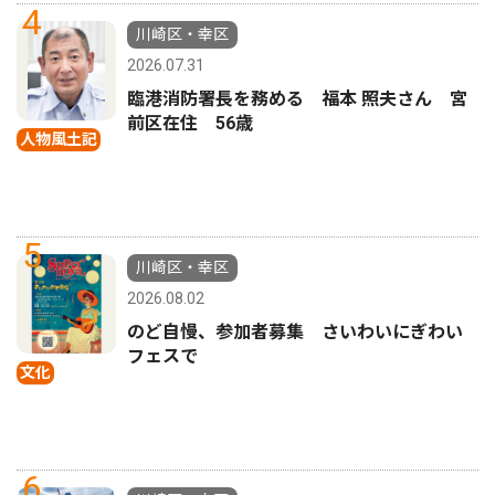
4
川崎区・幸区
2026.07.31
臨港消防署長を務める 福本 照夫さん 宮
前区在住 56歳
人物風土記
5
川崎区・幸区
2026.08.02
のど自慢、参加者募集 さいわいにぎわい
フェスで
文化
6