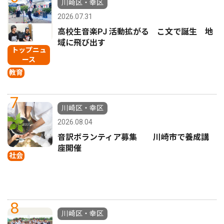
川崎区・幸区
2026.07.31
高校生音楽PJ 活動拡がる こ文で誕生 地
域に飛び出す
トップニュ
ース
教育
7
川崎区・幸区
2026.08.04
音訳ボランティア募集 川崎市で養成講
座開催
社会
8
川崎区・幸区