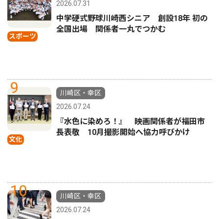
2026.07.31
中学硬式野球川崎西シニア 創設18年 初の
全国出場 関係者一丸でつかむ
スポーツ
9
川崎区・幸区
2026.07.24
『水色に染めろ！』 映画関係者が福田市
長表敬 10月撮影開始へ協力呼びかけ
文化
10
川崎区・幸区
2026.07.24