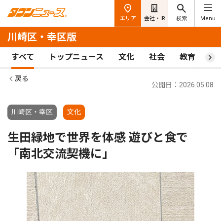
エリア
会社・IR
検索
Menu
川崎区・幸区版
すべて
トップニュース
文化
社会
教育
ス
戻る
公開日：2026.05.08
川崎区・幸区
文化
生田緑地で世界を体感 遊びと食で
「南北交流契機に」