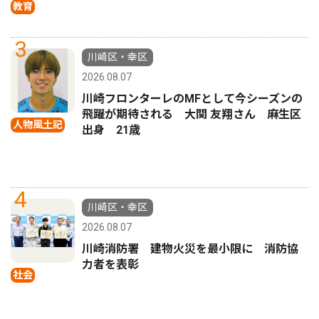
教育
3
川崎区・幸区
2026.08.07
川崎フロンターレのMFとして今シーズンの
飛躍が期待される 大関 友翔さん 麻生区
人物風土記
出身 21歳
4
川崎区・幸区
2026.08.07
川崎消防署 建物火災を最小限に 消防協
力者を表彰
社会