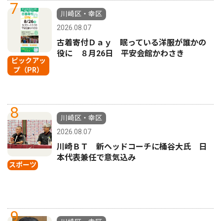
7
川崎区・幸区
2026.08.07
古着寄付Ｄａｙ 眠っている洋服が誰かの
役に ８月26日 平安会館かわさき
ピックアッ
プ（PR）
8
川崎区・幸区
2026.08.07
川崎ＢＴ 新ヘッドコーチに桶谷大氏 日
本代表兼任で意気込み
スポーツ
9