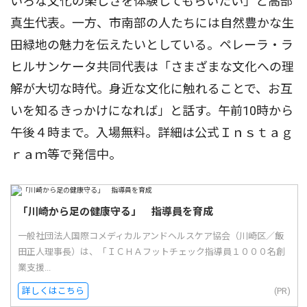
いろな文化の楽しさを体験してもらいたい」と高部
真生代表。一方、市南部の人たちには⾃然豊かな生
田緑地の魅力を伝えたいとしている。ペレーラ・ラ
ヒルサンケータ共同代表は「さまざまな文化への理
解が大切な時代。身近な文化に触れることで、お互
いを知るきっかけになれば」と話す。午前10時から
午後４時まで。入場無料。詳細は公式Ｉｎｓｔａｇ
ｒａｍ等で発信中。
「川崎から足の健康守る」 指導員を育成
一般社団法人国際コメディカルアンドヘルスケア協会（川崎区／飯
田正人理事長）は、「ＩＣＨＡフットチェック指導員１０００名創
業支援...
詳しくはこちら
(PR)