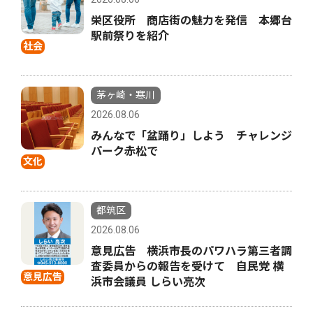
栄区役所 商店街の魅力を発信 本郷台
駅前祭りを紹介
社会
茅ヶ崎・寒川
2026.08.06
みんなで「盆踊り」しよう チャレンジ
パーク赤松で
文化
都筑区
2026.08.06
意見広告 横浜市長のパワハラ第三者調
査委員からの報告を受けて 自民党 横
意見広告
浜市会議員 しらい亮次