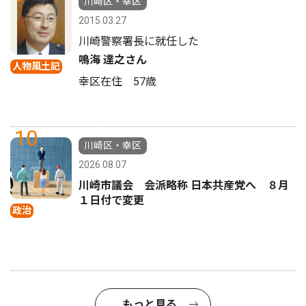
川崎区・幸区
2015.03.27
川崎警察署長に就任した
鳴海 達之さん
人物風土記
幸区在住 57歳
10
川崎区・幸区
2026.08.07
川崎市議会 会派略称 日本共産党へ ８月
１日付で変更
政治
もっと見る