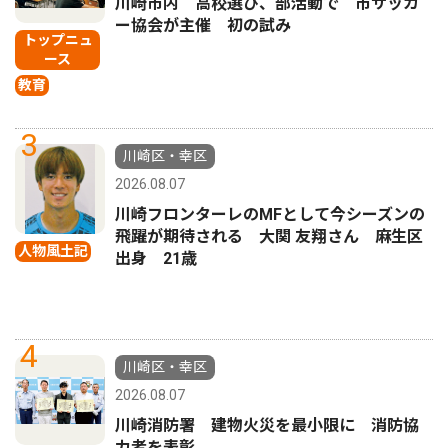
川崎市内 高校選び、部活動で 市サッカ
ー協会が主催 初の試み
トップニュ
ース
教育
3
川崎区・幸区
2026.08.07
川崎フロンターレのMFとして今シーズンの
飛躍が期待される 大関 友翔さん 麻生区
人物風土記
出身 21歳
4
川崎区・幸区
2026.08.07
川崎消防署 建物火災を最小限に 消防協
力者を表彰