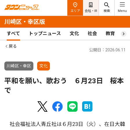
エリア
会社・IR
検索
Menu
川崎区・幸区版
すべて
トップニュース
文化
社会
教育
ス
戻る
公開日：2026.06.11
川崎区・幸区
文化
平和を願い、歌おう ６月23日 桜本
で
社会福祉法人青丘社は６月23日（火）、在日大韓