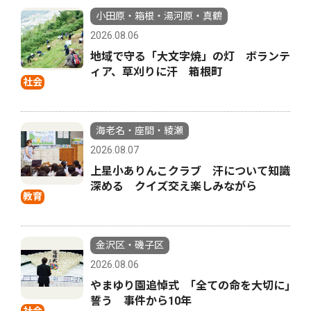
小田原・箱根・湯河原・真鶴
2026.08.06
地域で守る「大文字焼」の灯 ボランテ
ィア、草刈りに汗 箱根町
社会
海老名・座間・綾瀬
2026.08.07
上星小ありんこクラブ 汗について知識
深める クイズ交え楽しみながら
教育
金沢区・磯子区
2026.08.06
やまゆり園追悼式 ｢全ての命を大切に｣
誓う 事件から10年