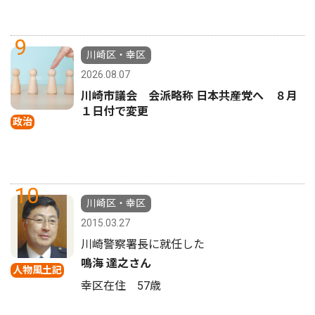
9
川崎区・幸区
2026.08.07
川崎市議会 会派略称 日本共産党へ ８月
１日付で変更
政治
10
川崎区・幸区
2015.03.27
川崎警察署長に就任した
鳴海 達之さん
人物風土記
幸区在住 57歳