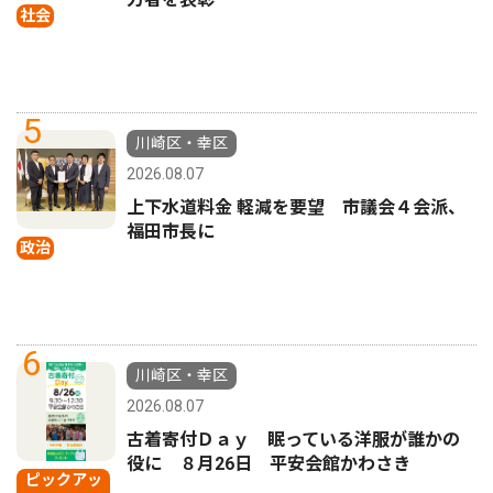
社会
5
川崎区・幸区
2026.08.07
上下水道料金 軽減を要望 市議会４会派、
福田市長に
政治
6
川崎区・幸区
2026.08.07
古着寄付Ｄａｙ 眠っている洋服が誰かの
役に ８月26日 平安会館かわさき
ピックアッ