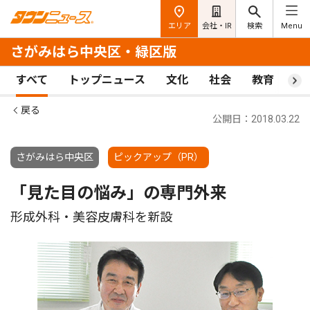
エリア
会社・IR
検索
Menu
さがみはら中央区・緑区版
すべて
トップニュース
文化
社会
教育
ス
戻る
公開日：2018.03.22
さがみはら中央区
ピックアップ（PR）
「見た目の悩み」の専門外来
形成外科・美容皮膚科を新設