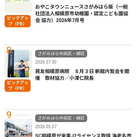
おやこタウンニュースさがみはら版（一般
社団法人相模原市幼稚園・認定こども園協
ピックアッ
会 協力）2026年7月号
プ（PR）
8
さがみはら中央区・緑区
2026.07.30
晃友相模原病院 ８月３日 新館内覧会を開
催 取材協力／小澤仁院長
ピックアッ
プ（PR）
9
さがみはら中央区・緑区
2026.05.27
SC相模原が来季J2ライセンス取得 海老名市