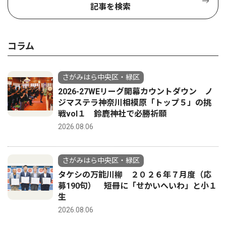
記事を検索
コラム
さがみはら中央区・緑区
2026-27WEリーグ開幕カウントダウン ノ
ジマステラ神奈川相模原「トップ５」の挑
戦vol１ 鈴鹿神社で必勝祈願
2026.08.06
さがみはら中央区・緑区
タケシの万能川柳 ２０２６年７月度（応
募190句） 短冊に「せかいへいわ」と小１
生
2026.08.06