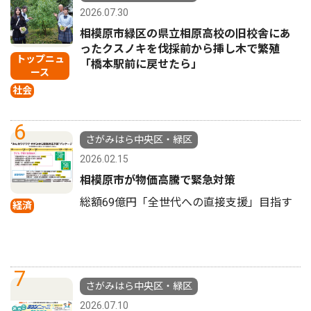
2026.07.30
相模原市緑区の県立相原高校の旧校舎にあ
ったクスノキを伐採前から挿し木で繁殖
トップニュ
「橋本駅前に戻せたら」
ース
社会
6
さがみはら中央区・緑区
2026.02.15
相模原市が物価高騰で緊急対策
総額69億円「全世代への直接支援」目指す
経済
7
さがみはら中央区・緑区
2026.07.10