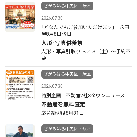
さがみはら中央区・緑区
2026.07.30
｢どなたでもご参加いただけます｣ 永田
屋8月8日･9日
人形･写真供養祭
人形・写真引取り ８／８（土）〜予約不
要
さがみはら中央区・緑区
2026.07.30
特別企画 不動産2社×タウンニュース
不動産を無料査定
応募締切は8月31日
さがみはら中央区・緑区