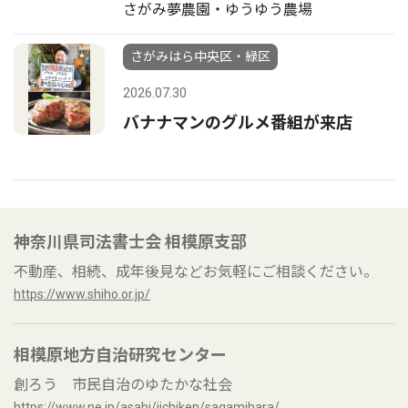
さがみ夢農園・ゆうゆう農場
さがみはら中央区・緑区
2026.07.30
バナナマンのグルメ番組が来店
神奈川県司法書士会 相模原支部
不動産、相続、成年後見などお気軽にご相談ください。
https://www.shiho.or.jp/
相模原地方自治研究センター
創ろう 市民自治のゆたかな社会
https://www.ne.jp/asahi/jichiken/sagamihara/