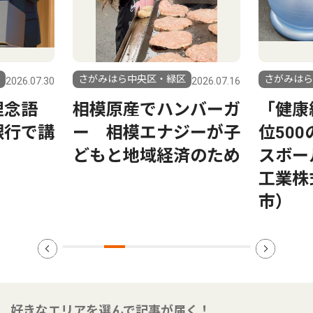
さがみはら中央区・緑区
さがみはら
2026.07.30
2026.07.16
理念語
相模原産でハンバーガ
「健康
銀行で講
ー 相模エナジーが子
位50
どもと地域経済のため
スボー
工業株
市）
好きなエリアを選んで記事が届く！