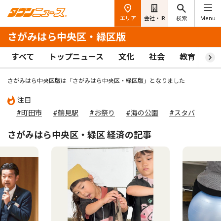
エリア
会社・IR
検索
Menu
さがみはら中央区・緑区版
すべて
トップニュース
文化
社会
教育
ス
さがみはら中央区版は「さがみはら中央区・緑区版」となりました
注目
#町田市
#鶴見駅
#お祭り
#海の公園
#スタバ
さがみはら中央区・緑区 経済の記事