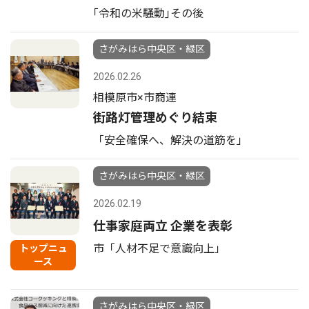
｢令和の米騒動｣その後
さがみはら中央区・緑区
2026.02.26
相模原市×市商連
街路灯管理めぐり結束
「安全確保へ、解決の道筋を」
さがみはら中央区・緑区
2026.02.19
仕事家庭両立 企業を表彰
市「人材不足で意識向上」
トップニュ
ース
さがみはら中央区・緑区