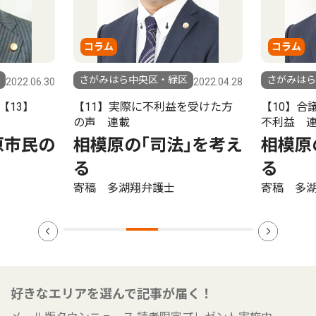
コラム
コラム
さがみはら中央区・緑区
さがみはら
2022.06.30
2022.04.28
【13】
【11】実際に不利益を受けた方
【10】合
の声 連載
不利益 
原市民の
相模原の｢司法｣を考え
相模原
る
る
寄稿 多湖翔弁護士
寄稿 多
好きなエリアを選んで記事が届く！