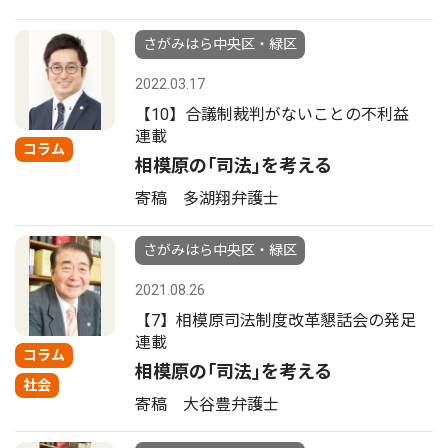
さがみはら中央区・緑区
2022.03.17
【10】合議制裁判がないことの不利益
連載
コラム
相模原の｢司法｣を考える
寄稿 多湖翔弁護士
さがみはら中央区・緑区
2021.08.26
【7】相模原司法制度改革懇話会の発足
連載
コラム
相模原の｢司法｣を考える
社会
寄稿 大谷豊弁護士