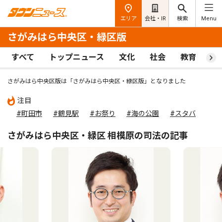
エリア
会社・IR
検索
Menu
さがみはら中央区・緑区版
すべて
トップニュース
文化
社会
教育
ス
さがみはら中央区版は「さがみはら中央区・緑区版」となりました
注目
#町田市
#鶴見駅
#お祭り
#海の公園
#スタバ
さがみはら中央区・緑区 相模原の司法の記事