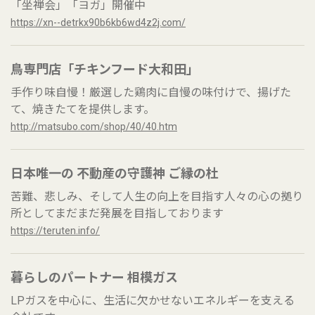
「坐禅会」「ヨガ」開催中
https://xn--detrkx90b6kb6wd4z2j.com/
鳥専門店「チキンフード大和田」
手作り味自慢！厳選した鶏肉に自慢の味付けで、揚げた
て、焼きたてを提供します。
http://matsubo.com/shop/40/40.htm
日本唯一の 不動産の守護神 ご縁の杜
苦難、悲しみ、そして人生の向上を目指す人々の心の拠り
所としてまだまだ発展を目指しております
https://teruten.info/
暮らしのパートナー 相模ガス
LPガスを中心に、生活に欠かせないエネルギーを支える