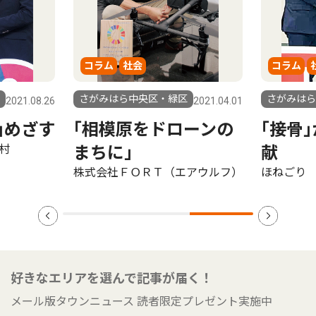
コラム
社会
コラム
社会
さがみはら中央区・緑区
さがみはら中央区・
.26
2021.04.01
す
｢相模原をドローンの
｢接骨｣から
まちに｣
献
株式会社ＦＯＲＴ（エアウルフ）
ほねごり
好きなエリアを選んで記事が届く！
メール版タウンニュース 読者限定プレゼント実施中