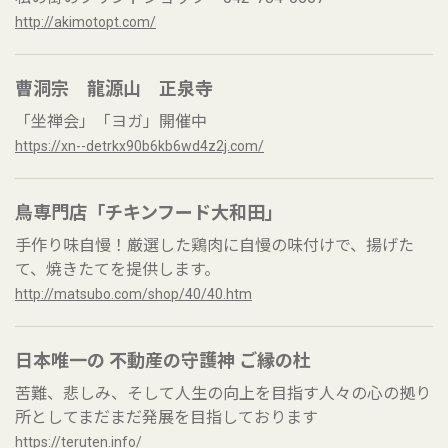
http://akimotopt.com/
曹洞宗 龍源山 正泉寺
「坐禅会」「ヨガ」開催中
https://xn--detrkx90b6kb6wd4z2j.com/
鳥専門店「チキンフード大和田」
手作り味自慢！厳選した鶏肉に自慢の味付けで、揚げた
て、焼きたてを提供します。
http://matsubo.com/shop/40/40.htm
日本唯一の 不動産の守護神 ご縁の杜
苦難、悲しみ、そして人生の向上を目指す人々の心の拠り
所としてまだまだ発展を目指しております
https://teruten.info/