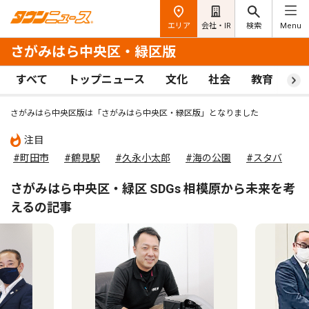
エリア
会社・IR
検索
Menu
さがみはら中央区・緑区版
すべて
トップニュース
文化
社会
教育
ス
さがみはら中央区版は「さがみはら中央区・緑区版」となりました
注目
#町田市
#鶴見駅
#久永小太郎
#海の公園
#スタバ
さがみはら中央区・緑区 SDGs 相模原から未来を考
えるの記事