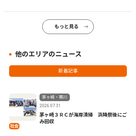
もっと見る
他のエリアのニュース
新着記事
茅ヶ崎・寒川
2026.07.31
茅ヶ崎３ＲＣが海岸清掃 浜降祭後にご
み回収
社会