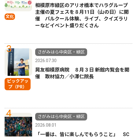
相模原市緑区のアリオ橋本でハラグループ
主催の夏フェスを８月11日（山の日）に開
文化
催 パルクール体験、ライブ、クイズラリ
ーなどイベント盛りだくさん
3
さがみはら中央区・緑区
2026.07.30
晃友相模原病院 ８月３日 新館内覧会を開
催 取材協力／小澤仁院長
ピックアッ
プ（PR）
4
さがみはら中央区・緑区
2026.08.01
「一番は、皆に楽しんでもらうこと」 SC