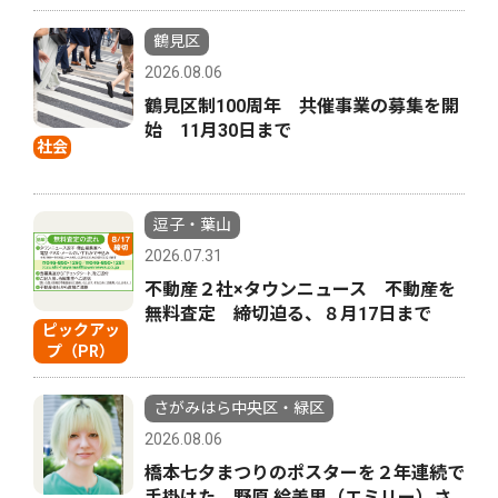
鶴見区
2026.08.06
鶴見区制100周年 共催事業の募集を開
始 11月30日まで
社会
逗子・葉山
2026.07.31
不動産２社×タウンニュース 不動産を
無料査定 締切迫る、８月17日まで
ピックアッ
プ（PR）
さがみはら中央区・緑区
2026.08.06
橋本七夕まつりのポスターを２年連続で
手掛けた 野原 絵美里（エミリー）さ