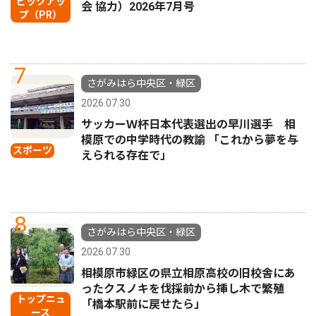
ピックアッ
会 協力）2026年7月号
プ（PR）
7
さがみはら中央区・緑区
2026.07.30
サッカーＷ杯日本代表選出の早川選手 相
模原での中学時代の教諭 「これから夢を与
スポーツ
えられる存在で」
8
さがみはら中央区・緑区
2026.07.30
相模原市緑区の県立相原高校の旧校舎にあ
ったクスノキを伐採前から挿し木で繁殖
トップニュ
「橋本駅前に戻せたら」
ース