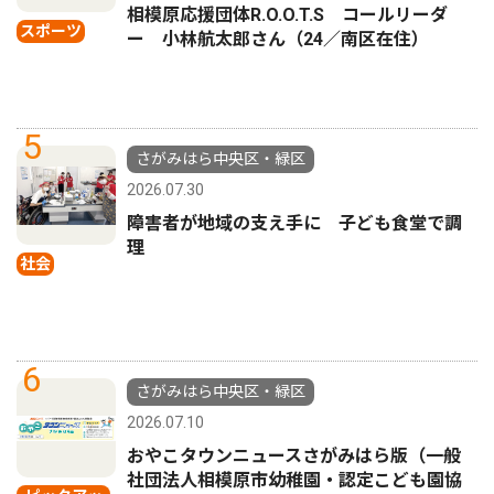
相模原応援団体R.O.O.T.S コールリーダ
スポーツ
ー 小林航太郎さん（24／南区在住）
5
さがみはら中央区・緑区
2026.07.30
障害者が地域の支え手に 子ども食堂で調
理
社会
6
さがみはら中央区・緑区
2026.07.10
おやこタウンニュースさがみはら版（一般
社団法人相模原市幼稚園・認定こども園協