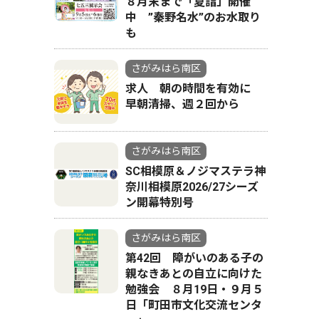
８月末まで「夏詣」開催
中 ”秦野名水”のお水取り
も
さがみはら南区
求人 朝の時間を有効に
早朝清掃、週２回から
さがみはら南区
SC相模原＆ノジマステラ神
奈川相模原2026/27シーズ
ン開幕特別号
さがみはら南区
第42回 障がいのある子の
親なきあとの自立に向けた
勉強会 ８月19日・９月５
日「町田市文化交流センタ