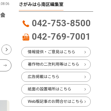
さがみはら南区編集室
.08.06
さがみはら南区
2026.07.30
さがみはら
材会
秦野の出雲大社相模分祠 ８
市立博物
042-753-8500
月末まで「夏詣」開催中 ”秦
新愛称に
野名水”のお水取りも
名権
042-769-7001
情報提供・ご意見はこちら
著作物の二次利用等はこちら
広告掲載はこちら
紙面の設置場所はこちら
Web版記事のお問合せはこちら