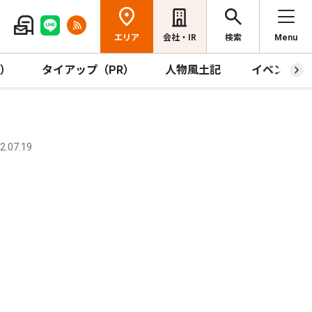
エリア
会社・IR
検索
Menu
R）
タイアップ（PR）
人物風土記
イベント
.07.19