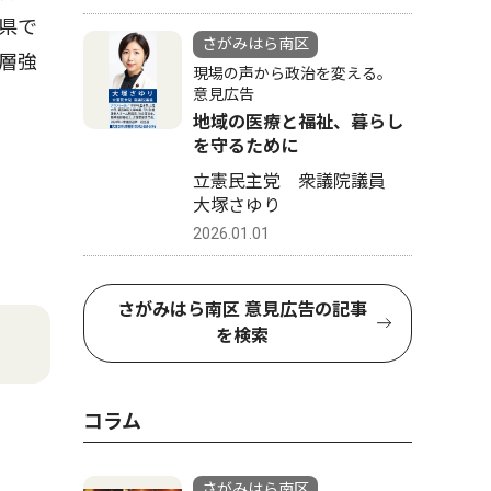
県で
さがみはら南区
層強
現場の声から政治を変える。
意見広告
地域の医療と福祉、暮らし
を守るために
立憲民主党 衆議院議員
大塚さゆり
2026.01.01
さがみはら南区 意見広告の記事
を検索
コラム
さがみはら南区