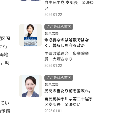
自由民主党 支部長 金澤ゆ
い
2026.01.22
さがみはら南区
意見広告
要区間
今必要なのは解散ではな
く、暮らしを守る政治
に行
中道改革連合 衆議院議
両地
員 大塚さゆり
た。時
2026.01.22
さがみはら南区
意見広告
民間の当たり前を国政へ。
自民党神奈川県第二十選挙
てい
区支部長 金澤ゆい
給予備
2026.01.01