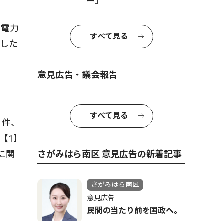
ー」
る電力
すべて見る
ました
意見広告・議会報告
すべて見る
２件、
【1】
さがみはら南区 意見広告の新着記事
に関
さがみはら南区
意見広告
民間の当たり前を国政へ。