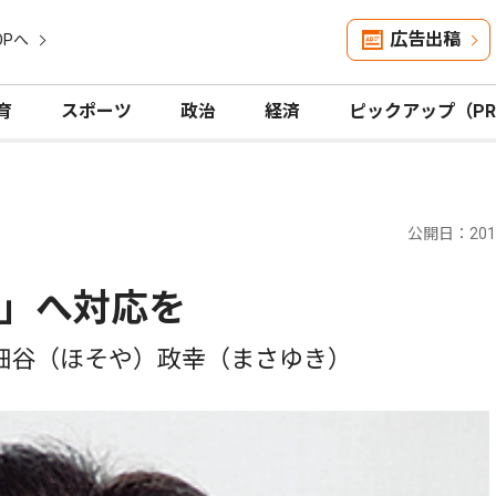
広告出稿
OPへ
育
スポーツ
政治
経済
ピックアップ（P
公開日：2012
」へ対応を
細谷（ほそや）政幸（まさゆき）