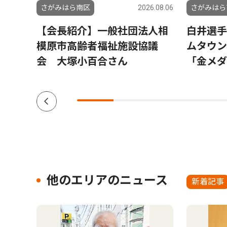
6.08.06
さがみはら南区
2026.08.06
さがみはら
大野
【会長紹介】一般社団法人相
白井選手
模原市高齢者福祉施設協議
ムタウ
会 大塚小百合さん
「金メダ
他のエリアのニュース
新着記事