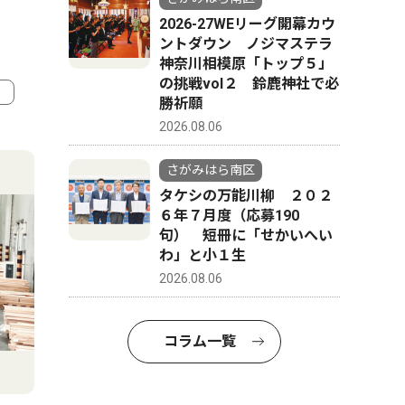
2026-27WEリーグ開幕カウ
ントダウン ノジマステラ
神奈川相模原「トップ５」
の挑戦vol２ 鈴鹿神社で必
勝祈願
2026.08.06
4
5
さがみはら南区
タケシの万能川柳 ２０２
６年７月度（応募190
句） 短冊に「せかいへい
わ」と小１生
2026.08.06
コラム一覧
ピックアップ（PR）
トップニ