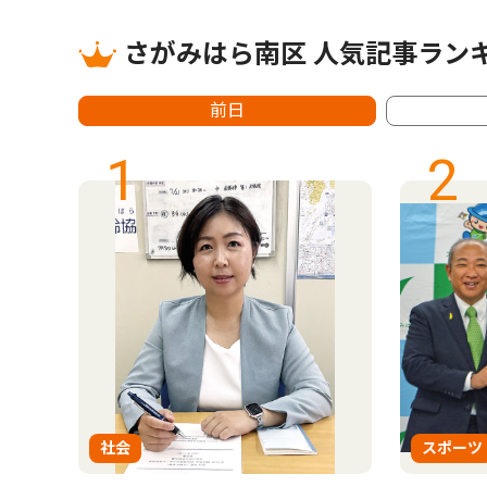
さがみはら南区 人気記事ラン
前日
1
2
社会
スポーツ