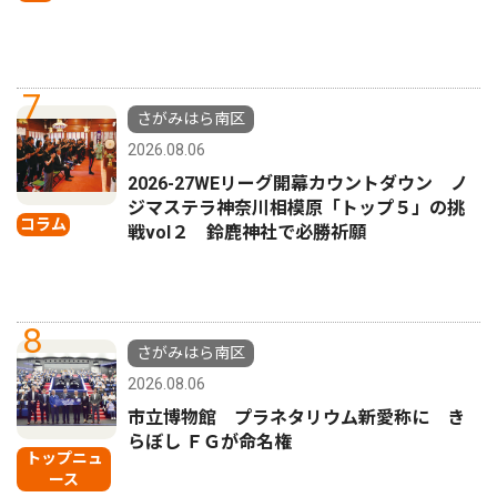
7
さがみはら南区
2026.08.06
2026-27WEリーグ開幕カウントダウン ノ
ジマステラ神奈川相模原「トップ５」の挑
コラム
戦vol２ 鈴鹿神社で必勝祈願
8
さがみはら南区
2026.08.06
市立博物館 プラネタリウム新愛称に き
らぼし ＦＧが命名権
トップニュ
ース