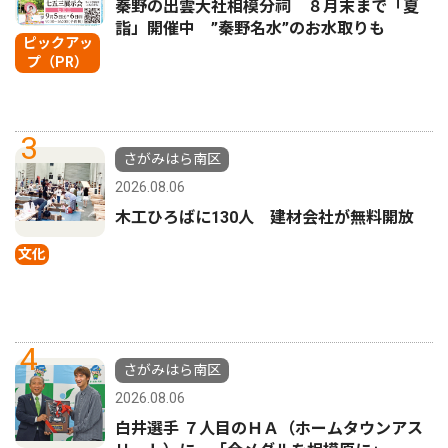
秦野の出雲大社相模分祠 ８月末まで「夏
詣」開催中 ”秦野名水”のお水取りも
ピックアッ
プ（PR）
3
さがみはら南区
2026.08.06
木工ひろばに130人 建材会社が無料開放
文化
4
さがみはら南区
2026.08.06
白井選手 ７人目のＨＡ（ホームタウンアス