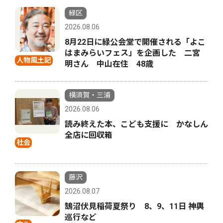
緑区
2026.08.06
8月22日に緑公会堂で開催される「よこ
はまみらいフェス」を企画した 二宮
人物風土記
明さん 中山在住 48歳
横須賀・三浦
2026.08.06
読み終えた本、こども支援に かなしん
全店に回収箱
社会
藤沢
2026.08.07
鵠沼伏見稲荷夏祭り 8、9、11日 神輿
巡行など