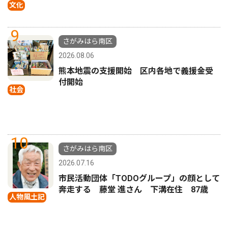
文化
9
さがみはら南区
2026.08.06
熊本地震の支援開始 区内各地で義援金受
付開始
社会
10
さがみはら南区
2026.07.16
市民活動団体「TODOグループ」の顔として
奔走する 藤堂 進さん 下溝在住 87歳
人物風土記