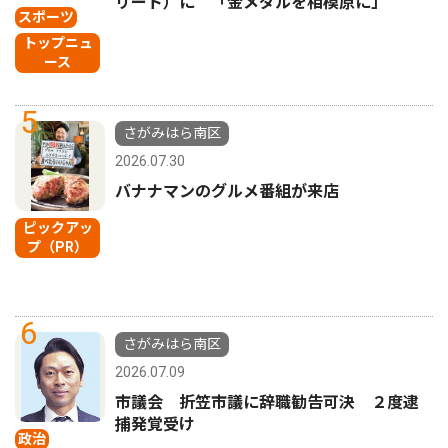
リート）に 「金メダルを相模原に」
スポーツ
トップニュ
ース
5
さがみはら南区
2026.07.30
バナナマンのグルメ番組が来店
ピックアッ
プ（PR）
6
さがみはら南区
2026.07.09
市議会 折笠市議に辞職勧告可決 ２度逮
捕発覚受け
政治