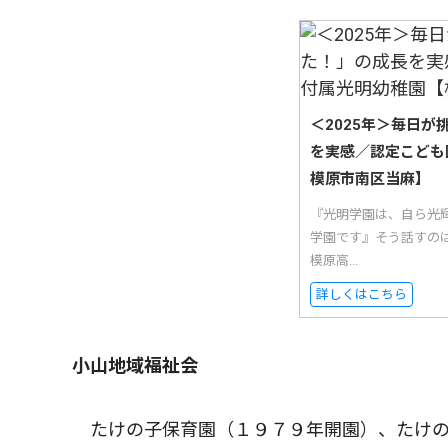
＜2025年＞毎日
を実感／認定こども
模原市南区当麻】
『光明学園は、自ら光
学園です』そう話すの
模原高...
詳しくはこちら
小山地域福祉会
たけの子保育園（１９７９年開園）、たけの子