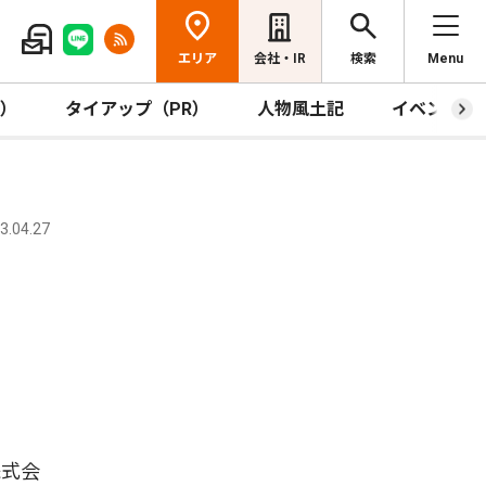
エリア
会社・IR
検索
Menu
R）
タイアップ（PR）
人物風土記
イベント
.04.27
株式会