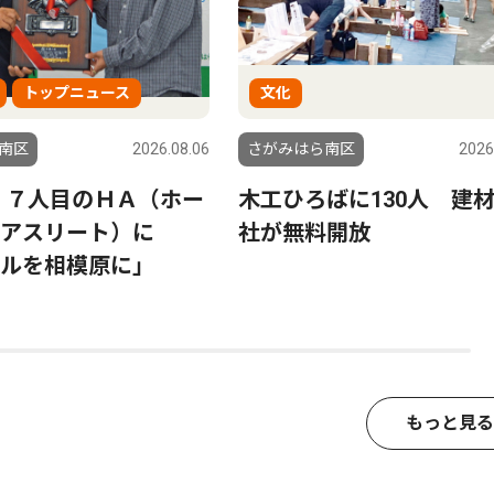
トップニュース
文化
南区
2026.08.06
さがみはら南区
2026
 ７人目のＨＡ（ホー
木工ひろばに130人 建
ンアスリート）に
社が無料開放
ルを相模原に」
もっと見る