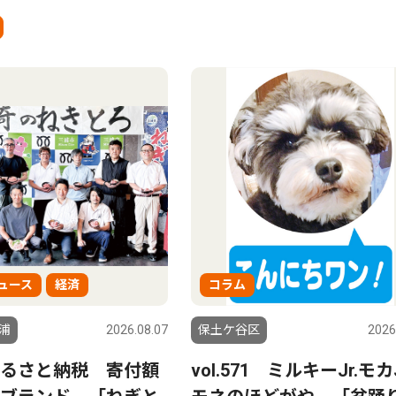
ュース
経済
コラム
浦
2026.08.07
保土ケ谷区
2026
るさと納税 寄付額
vol.571 ミルキーJr.モカJ