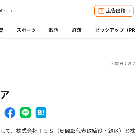
広告出稿
OPへ
育
スポーツ
政治
経済
ピックアップ（P
公開日：2023
ア
して、株式会社ＴＥＳ（奥岡彰代表取締役・緑区）と