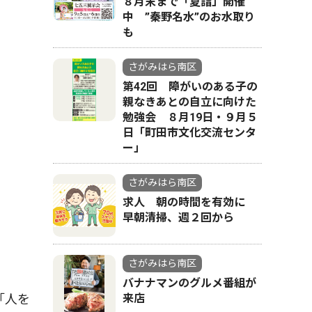
８月末まで「夏詣」開催
中 ”秦野名水”のお水取り
も
さがみはら南区
第42回 障がいのある子の
親なきあとの自立に向けた
勉強会 ８月19日・９月５
日「町田市文化交流センタ
ー」
さがみはら南区
求人 朝の時間を有効に
早朝清掃、週２回から
さがみはら南区
バナナマンのグルメ番組が
｢人を
来店