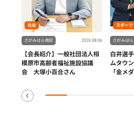
社会
スポーツ
6.08.06
さがみはら南区
2026.08.06
さがみはら
大野
【会長紹介】一般社団法人相
白井選手
模原市高齢者福祉施設協議
ムタウ
会 大塚小百合さん
「金メダ