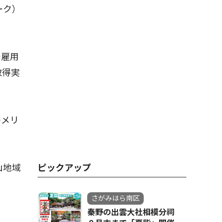
ーク）
で雇用
取得実
のメリ
山地域
ピックアップ
さがみはら南区
秦野の出雲大社相模分祠