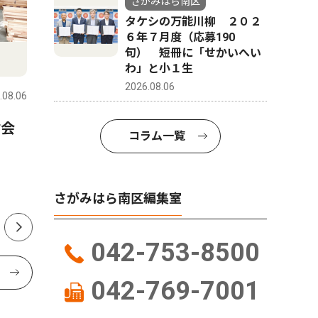
さがみはら南区
タケシの万能川柳 ２０２
６年７月度（応募190
句） 短冊に「せかいへい
ピックアップ（PR）
トップニ
わ」と小１生
2026.08.06
.08.06
さがみはら南区
2026.07.30
さがみはら
材会
秦野の出雲大社相模分祠 ８
市立博物
コラム一覧
月末まで「夏詣」開催中 ”秦
新愛称に
野名水”のお水取りも
名権
さがみはら南区編集室
042-753-8500
042-769-7001