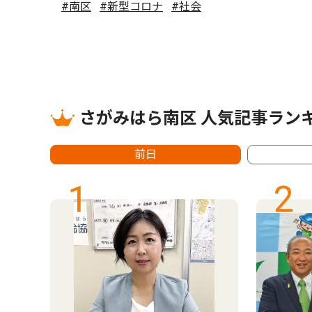
#南区
#新型コロナ
#社会
さがみはら南区 人気記事ラン
前日
1
2