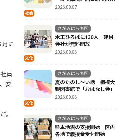
2026.08.07
社会
さがみはら南区
木工ひろばに130人 建材
５月に
会社が無料開放
2026.08.06
文化
い社員
さがみはら南区
夏のたのし〜い話 相模大
、安
野図書館で「おはなし会」
2026.08.06
文化
だ。
さがみはら南区
熊本地震の支援開始 区内
各地で義援金受付開始