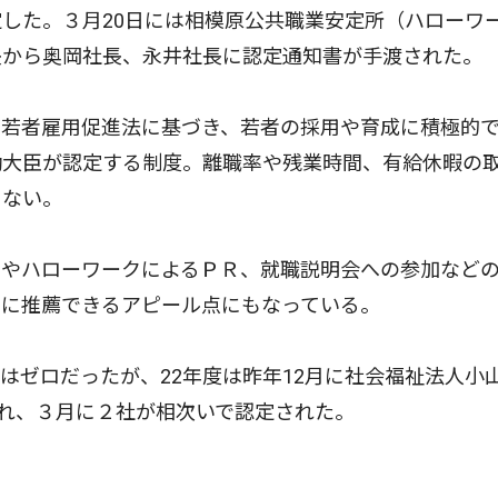
した。３月20日には相模原公共職業安定所（ハローワ
長から奥岡社長、永井社長に認定通知書が手渡された。
若者雇用促進法に基づき、若者の採用や育成に積極的
働大臣が認定する制度。離職率や残業時間、有給休暇の
らない。
やハローワークによるＰＲ、就職説明会への参加など
らに推薦できるアピール点にもなっている。
ゼロだったが、22年度は昨年12月に社会福祉法人小
され、３月に２社が相次いで認定された。