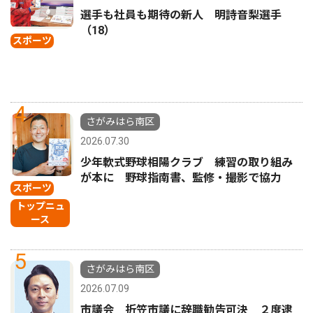
選手も社員も期待の新人 明詩音梨選手
（18）
スポーツ
4
さがみはら南区
2026.07.30
少年軟式野球相陽クラブ 練習の取り組み
が本に 野球指南書、監修・撮影で協力
スポーツ
トップニュ
ース
5
さがみはら南区
2026.07.09
市議会 折笠市議に辞職勧告可決 ２度逮