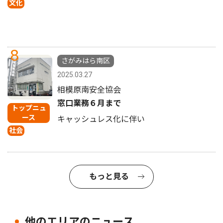
文化
8
さがみはら南区
2025.03.27
相模原南安全協会
窓口業務６月まで
トップニュ
ース
キャッシュレス化に伴い
社会
もっと見る
他のエリアのニュース