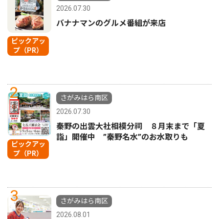
2026.07.30
バナナマンのグルメ番組が来店
ピックアッ
プ（PR）
2
さがみはら南区
2026.07.30
秦野の出雲大社相模分祠 ８月末まで「夏
詣」開催中 ”秦野名水”のお水取りも
ピックアッ
プ（PR）
3
さがみはら南区
2026.08.01