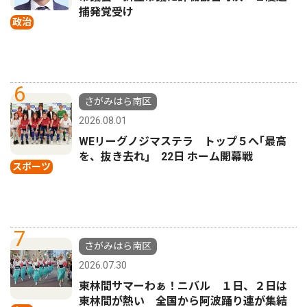
捕発覚受け
政治
6
さがみはら南区
2026.08.01
WEリーグノジマステラ トップ５へ｢最高
を、抜き去れ｣ 22日 ホーム開幕戦
スポーツ
7
さがみはら南区
2026.07.30
東林間サマーわぁ！ニバル １日、２日は
東林間が熱い 全国から阿波踊り連が集結