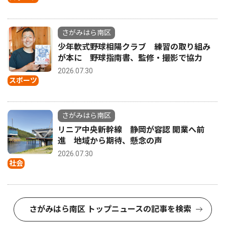
さがみはら南区
少年軟式野球相陽クラブ 練習の取り組み
が本に 野球指南書、監修・撮影で協力
2026.07.30
スポーツ
さがみはら南区
リニア中央新幹線 静岡が容認 開業へ前
進 地域から期待、懸念の声
2026.07.30
社会
さがみはら南区 トップニュースの記事を検索