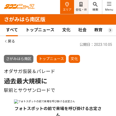
エリア
会社・IR
検索
Menu
さがみはら南区版
すべて
トップニュース
文化
社会
教育
ス
戻る
公開日：2023.10.05
さがみはら南区
トップニュース
文化
オダサガ仮装＆パレード
過去最大規模に
駅前とサウザンロードで
フォトスポットの前で来場を呼び掛ける古定さ
ん