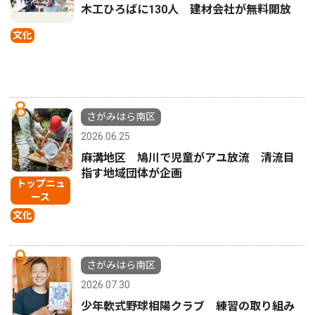
木工ひろばに130人 建材会社が無料開放
文化
8
さがみはら南区
2026.06.25
麻溝地区 鳩川で児童がアユ放流 清流目
指す地域団体が企画
トップニュ
ース
文化
9
さがみはら南区
2026.07.30
少年軟式野球相陽クラブ 練習の取り組み