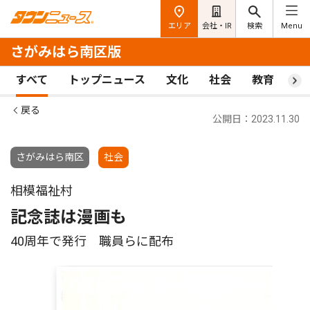
エリア
会社・IR
検索
Menu
さがみはら南区版
すべて
トップニュース
文化
社会
教育
ス
戻る
公開日：2023.11.30
さがみはら南区
社会
相模福祉村
記念誌は漫画も
40周年で発行 職員らに配布