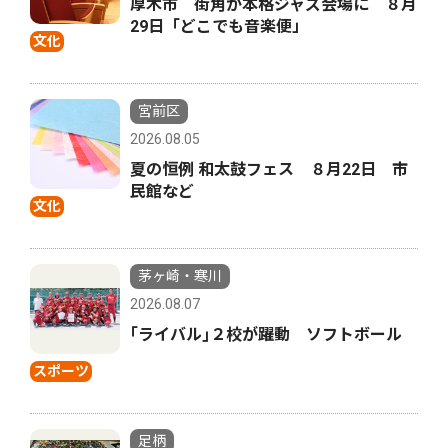
厚木市 街角が本格ジャズ会場に ８月
29日「どこでも音楽便」
文化
宮前区
2026.08.05
夏の恒例 和太鼓フェス ８月22日 市
民館など
文化
茅ヶ崎・寒川
2026.08.07
｢ライバル｣２校が躍動 ソフトボール
スポーツ
足柄