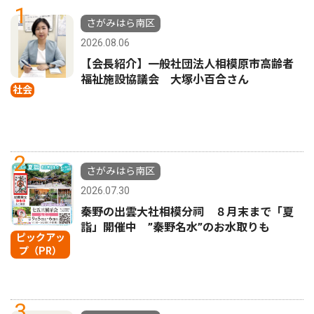
1
さがみはら南区
2026.08.06
【会長紹介】一般社団法人相模原市高齢者
福祉施設協議会 大塚小百合さん
社会
2
さがみはら南区
2026.07.30
秦野の出雲大社相模分祠 ８月末まで「夏
詣」開催中 ”秦野名水”のお水取りも
ピックアッ
プ（PR）
3