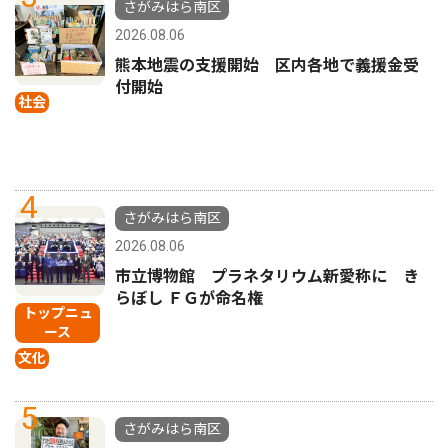
さがみはら南区
2026.08.06
熊本地震の支援開始 区内各地で義援金受
付開始
社会
4
さがみはら南区
2026.08.06
市立博物館 プラネタリウム新愛称に き
らぼし ＦＧが命名権
トップニュ
ース
文化
5
さがみはら南区