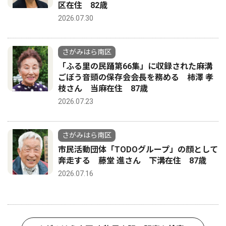
区在住 82歳
2026.07.30
さがみはら南区
「ふる里の民踊第66集」に収録された麻溝
ごぼう音頭の保存会会長を務める 柿澤 孝
枝さん 当麻在住 87歳
2026.07.23
さがみはら南区
市民活動団体「TODOグループ」の顔として
奔走する 藤堂 進さん 下溝在住 87歳
2026.07.16