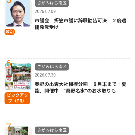
さがみはら南区
2026.07.09
市議会 折笠市議に辞職勧告可決 ２度逮
捕発覚受け
政治
6
さがみはら南区
2026.07.30
秦野の出雲大社相模分祠 ８月末まで「夏
詣」開催中 ”秦野名水”のお水取りも
ピックアッ
プ（PR）
7
さがみはら南区