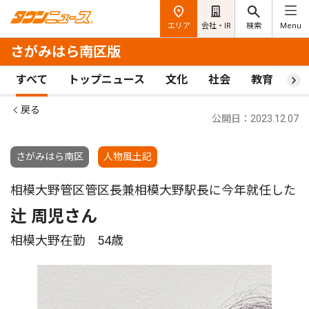
エリア
会社・IR
検索
Menu
さがみはら南区版
すべて
トップニュース
文化
社会
教育
ス
戻る
公開日：2023.12.07
さがみはら南区
人物風土記
相模大野管区管区長兼相模大野駅長に今年就任した
辻 周児さん
相模大野在勤 54歳