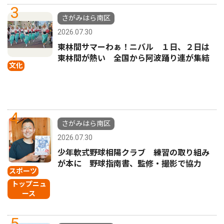
3
さがみはら南区
2026.07.30
東林間サマーわぁ！ニバル １日、２日は
東林間が熱い 全国から阿波踊り連が集結
文化
4
さがみはら南区
2026.07.30
少年軟式野球相陽クラブ 練習の取り組み
が本に 野球指南書、監修・撮影で協力
スポーツ
トップニュ
ース
5