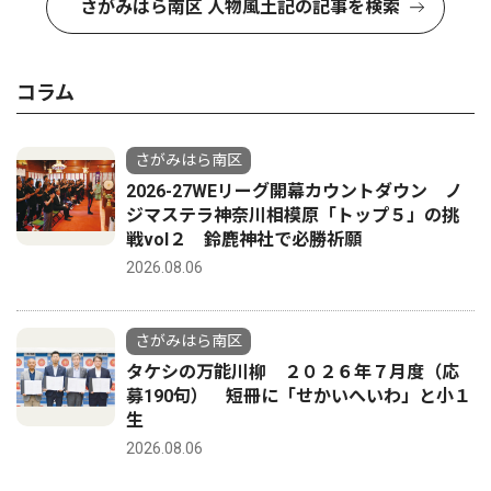
さがみはら南区 人物風土記の記事を検索
コラム
さがみはら南区
2026-27WEリーグ開幕カウントダウン ノ
ジマステラ神奈川相模原「トップ５」の挑
戦vol２ 鈴鹿神社で必勝祈願
2026.08.06
さがみはら南区
タケシの万能川柳 ２０２６年７月度（応
募190句） 短冊に「せかいへいわ」と小１
生
2026.08.06