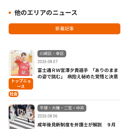
他のエリアのニュース
新着記事
川崎区・幸区
2026.08.07
富士通ＲＷ宮澤夕貴選手 ｢ありのまま
の姿で挑む｣ 病抱え秘めた覚悟と決意
トップニュ
ース
社会
平塚・大磯・二宮・中井
2026.08.06
成年後見新制度を弁護士が解説 ９月