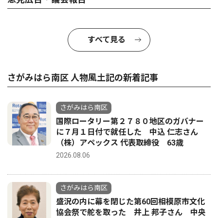
すべて見る
さがみはら南区 人物風土記の新着記事
さがみはら南区
国際ロータリー第２７８０地区のガバナー
に７月１日付で就任した 中込 仁志さん
（株）アペックス 代表取締役 63歳
2026.08.06
さがみはら南区
盛況の内に幕を閉じた第60回相模原市文化
協会祭で舵を取った 井上 邦子さん 中央