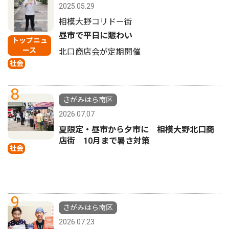
2025.05.29
相模大野コリドー街
昼市で平日に賑わい
トップニュ
ース
北口商店会が定期開催
社会
8
さがみはら南区
2026.07.07
夏限定・昼市から夕市に 相模大野北口商
店街 10月まで暑さ対策
社会
9
さがみはら南区
2026.07.23