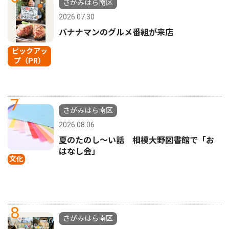
さがみはら南区
2026.07.30
バナナマンのグルメ番組が来店
ピックアッ
プ（PR）
7
さがみはら南区
2026.08.06
夏のたのし〜い話 相模大野図書館で「お
はなし会」
文化
8
さがみはら南区