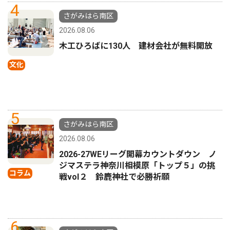
4
さがみはら南区
2026.08.06
木工ひろばに130人 建材会社が無料開放
文化
5
さがみはら南区
2026.08.06
2026-27WEリーグ開幕カウントダウン ノ
ジマステラ神奈川相模原「トップ５」の挑
コラム
戦vol２ 鈴鹿神社で必勝祈願
6