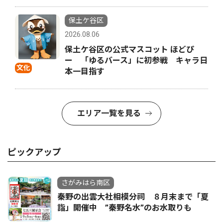
保土ケ谷区
2026.08.06
保土ケ谷区の公式マスコット ほどぴ
ー 「ゆるバース」に初参戦 キャラ日
文化
本一目指す
エリア一覧を見る
ピックアップ
さがみはら南区
秦野の出雲大社相模分祠 ８月末まで「夏
詣」開催中 ”秦野名水”のお水取りも