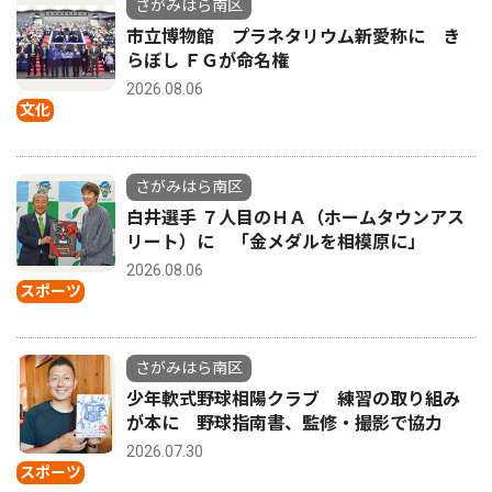
さがみはら南区
市立博物館 プラネタリウム新愛称に き
らぼし ＦＧが命名権
2026.08.06
文化
さがみはら南区
白井選手 ７人目のＨＡ（ホームタウンアス
リート）に 「金メダルを相模原に」
2026.08.06
スポーツ
さがみはら南区
少年軟式野球相陽クラブ 練習の取り組み
が本に 野球指南書、監修・撮影で協力
2026.07.30
スポーツ