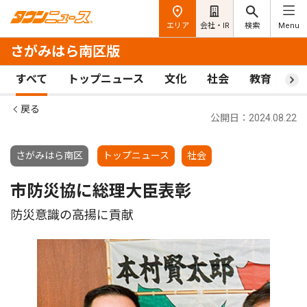
エリア
会社・IR
検索
Menu
さがみはら南区版
すべて
トップニュース
文化
社会
教育
ス
戻る
公開日：2024.08.22
さがみはら南区
トップニュース
社会
市防災協に総理大臣表彰
防災意識の高揚に貢献