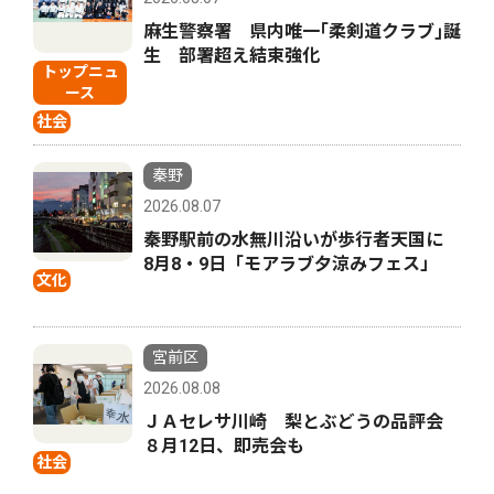
麻生警察署 県内唯一｢柔剣道クラブ｣誕
生 部署超え結束強化
トップニュ
ース
社会
秦野
2026.08.07
秦野駅前の水無川沿いが歩行者天国に
8月8・9日「モアラブ夕涼みフェス」
文化
宮前区
2026.08.08
ＪＡセレサ川崎 梨とぶどうの品評会
８月12日、即売会も
社会