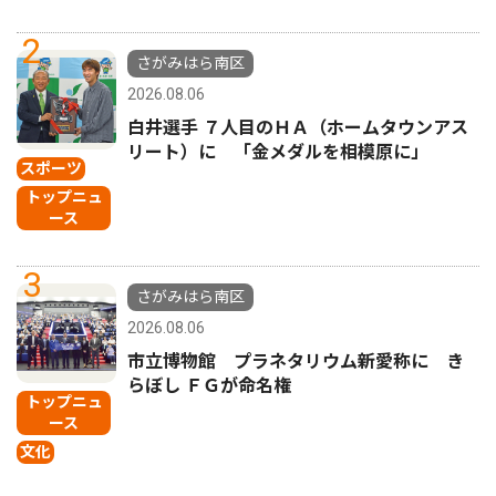
2
さがみはら南区
2026.08.06
白井選手 ７人目のＨＡ（ホームタウンアス
リート）に 「金メダルを相模原に」
スポーツ
トップニュ
ース
3
さがみはら南区
2026.08.06
市立博物館 プラネタリウム新愛称に き
らぼし ＦＧが命名権
トップニュ
ース
文化