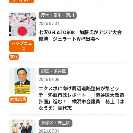
厚木・愛川・清川
2026.07.31
七沢GELATO808 加藤氏がアジア大会
優勝 ジェラートW杯出場へ
トップニュ
ース
文化
旭区・瀬谷区
2026.08.06
エクスポに向け周辺道路整備が急ピッ
チ 熱血市政レポート 「瀬谷区大改造
意見広告
計画」進む！ 横浜市会議員 花上（は
なうえ）喜代志
多摩区・麻生区
2026.07.31