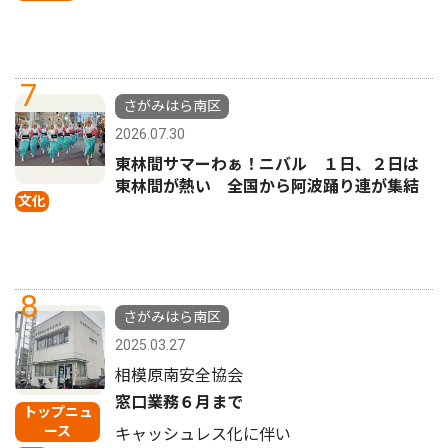
7
さがみはら南区
2026.07.30
東林間サマーわぁ！ニバル １日、２日は
東林間が熱い 全国から阿波踊り連が集結
文化
8
さがみはら南区
2025.03.27
相模原南安全協会
窓口業務６月まで
トップニュ
ース
キャッシュレス化に伴い