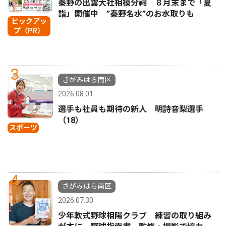
秦野の出雲大社相模分祠 ８月末まで「夏
詣」開催中 ”秦野名水”のお水取りも
ピックアッ
プ（PR）
3
さがみはら南区
2026.08.01
選手も社員も期待の新人 明詩音梨選手
（18）
スポーツ
4
さがみはら南区
2026.07.30
少年軟式野球相陽クラブ 練習の取り組み