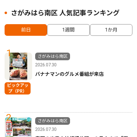
さがみはら南区 人気記事ランキング
前日
1週間
1か月
1
さがみはら南区
2026.07.30
バナナマンのグルメ番組が来店
ピックアッ
プ（PR）
2
さがみはら南区
2026.07.30