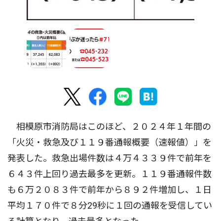
相模原市消防局はこのほど、２０２４年１年間の
「火災・救急及び１１９番通報概要（速報値）」を
発表した。救急出場件数は４万４３３９件で前年を
６４３件上回り過去最多を更新。１１９番通報件数
も６万２０８３件で前年から８９２件増加し、１日
平均１７０件で８分29秒に１回の通報を受信してい