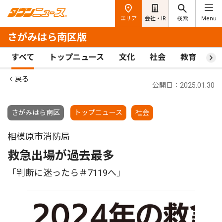
エリア
会社・IR
検索
Menu
さがみはら南区版
すべて
トップニュース
文化
社会
教育
ス
戻る
公開日：2025.01.30
さがみはら南区
トップニュース
社会
相模原市消防局
救急出場が過去最多
「判断に迷ったら＃7119へ」