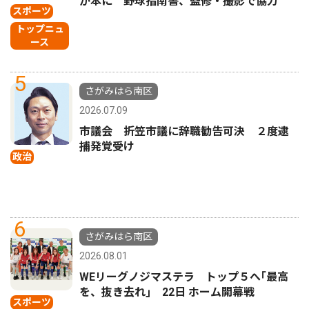
が本に 野球指南書、監修・撮影で協力
スポーツ
トップニュ
ース
5
さがみはら南区
2026.07.09
市議会 折笠市議に辞職勧告可決 ２度逮
捕発覚受け
政治
6
さがみはら南区
2026.08.01
WEリーグノジマステラ トップ５へ｢最高
を、抜き去れ｣ 22日 ホーム開幕戦
スポーツ